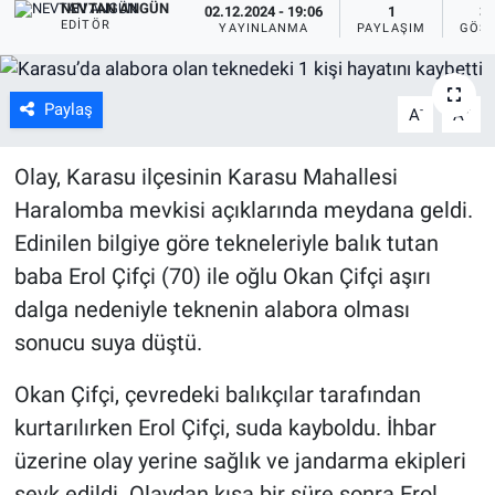
NEVTAN ANGÜN
02.12.2024 - 19:06
1
32
EDITÖR
YAYINLANMA
PAYLAŞIM
GÖST
Paylaş
-
+
A
A
Olay, Karasu ilçesinin Karasu Mahallesi
Haralomba mevkisi açıklarında meydana geldi.
Edinilen bilgiye göre tekneleriyle balık tutan
baba Erol Çifçi (70) ile oğlu Okan Çifçi aşırı
dalga nedeniyle teknenin alabora olması
sonucu suya düştü.
Okan Çifçi, çevredeki balıkçılar tarafından
kurtarılırken Erol Çifçi, suda kayboldu. İhbar
üzerine olay yerine sağlık ve jandarma ekipleri
sevk edildi. Olaydan kısa bir süre sonra Erol