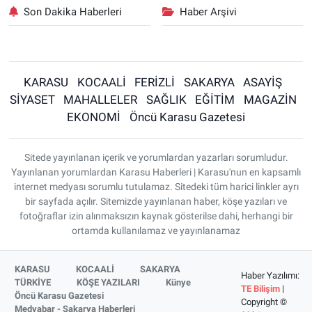
Son Dakika Haberleri
Haber Arşivi
KARASU
KOCAALİ
FERİZLİ
SAKARYA
ASAYİŞ
SİYASET
MAHALLELER
SAĞLIK
EĞİTİM
MAGAZİN
EKONOMİ
Öncü Karasu Gazetesi
Sitede yayınlanan içerik ve yorumlardan yazarları sorumludur.
Yayınlanan yorumlardan Karasu Haberleri | Karasu'nun en kapsamlı
internet medyası sorumlu tutulamaz. Sitedeki tüm harici linkler ayrı
bir sayfada açılır. Sitemizde yayınlanan haber, köşe yazıları ve
fotoğraflar izin alınmaksızın kaynak gösterilse dahi, herhangi bir
ortamda kullanılamaz ve yayınlanamaz
KARASU
KOCAALİ
SAKARYA
Haber Yazılımı:
TÜRKİYE
KÖŞE YAZILARI
Künye
TE Bilişim
|
Öncü Karasu Gazetesi
Copyright ©
Medyabar - Sakarya Haberleri