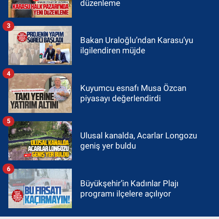
düzenleme
3
Bakan Uraloğlu’ndan Karasu’yu
ilgilendiren müjde
4
Kuyumcu esnafı Musa Özcan
piyasayı değerlendirdi
5
Ulusal kanalda, Acarlar Longozu
geniş yer buldu
6
Büyükşehir’in Kadınlar Plajı
programı ilçelere açılıyor