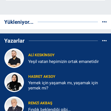
Yükleniyor...
Yazarlar
ALI KESKINSOY
Yeşil vatan hepimizin ortak emanetidir
HASRET AKSOY
Yemek için yaşamak mı, yaşamak için
yemek mi?
REMZI AKBAŞ
Fındık beklendiği gibi...