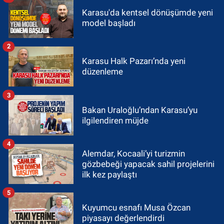
Karasu'da kentsel dönüşümde yeni
model başladı
2
Karasu Halk Pazarı’nda yeni
düzenleme
3
Bakan Uraloğlu’ndan Karasu’yu
ilgilendiren müjde
4
Alemdar, Kocaali’yi turizmin
gözbebeği yapacak sahil projelerini
ilk kez paylaştı
5
Kuyumcu esnafı Musa Özcan
piyasayı değerlendirdi