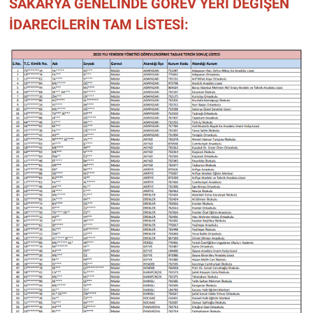
SAKARYA GENELİNDE GÖREV YERİ DEĞİŞEN
İDARECİLERİN TAM LİSTESİ: