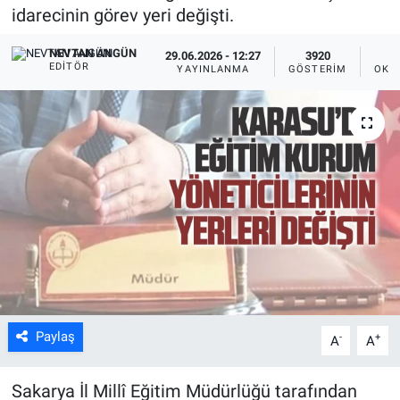
idarecinin görev yeri değişti.
NEVTAN ANGÜN
29.06.2026 - 12:27
3920
EDITÖR
YAYINLANMA
GÖSTERIM
OKU
Paylaş
-
+
A
A
Sakarya İl Millî Eğitim Müdürlüğü tarafından