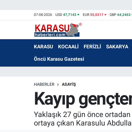
07-08-2026
USD
47,7143
EUR
55,0317
GBP
64,2463
KARASU
KOCAALİ
FERİZLİ
SAKARYA
Öncü Karasu Gazetesi
HABERLER
ASAYİŞ
Kayıp gençte
Yaklaşık 27 gün önce ortadan k
ortaya çıkan Karasulu Abdulla