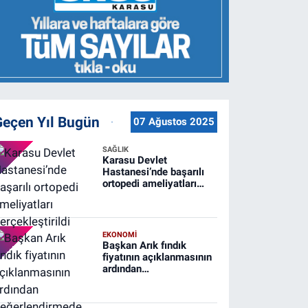
Geçen Yıl Bugün
07 Ağustos 2025
SAĞLIK
Karasu Devlet
Hastanesi’nde başarılı
ortopedi ameliyatları
gerçekleştirildi
EKONOMİ
Başkan Arık fındık
fiyatının açıklanmasının
ardından
değerlendirmede
bulundu