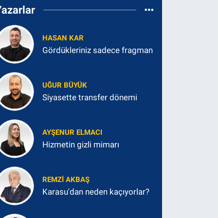
Yazarlar
HASAN KAR
Gördükleriniz sadece fragman
UĞUR BÜYÜK
Siyasette transfer dönemi
AYŞENUR ELMACI
Hizmetin gizli mimarı
REMZI AKBAŞ
Karasu'dan neden kaçıyorlar?