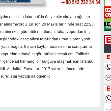
dın ailesinin İstanbul’da üniversite okuyan oğulları
r alınamıyordu. En son 20 Mayıs tarihinde saat 22:20
ura binerken görüntüleri bulunan, fakat vapurdan iniş
şlarındaki genç ailesi tarafından umutla aranıyordu.
ini yasa boğdu. Gencin kaybolması üzerine soruşturma
vapurdan atladığını görüntülerle tespit etti. Talihsiz
n, gence ait herhangi bir bulguya ulaşmak için İstanbul
nildi. Abdullah Eraydın’ın 2017 yılı yaz döneminde
üreli staj yaptığı da öğrenildi.