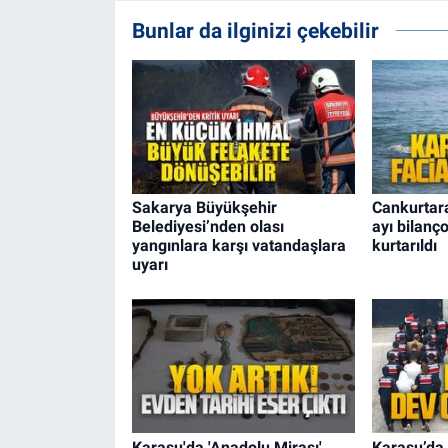
Bunlar da ilginizi çekebilir
Sakarya Büyükşehir
Cankurtar
Belediyesi’nden olası
ayı bilanç
yangınlara karşı vatandaşlara
kurtarıldı
uyarı
Karasu'da 'Anadolu Mirası'
Karasu’da 