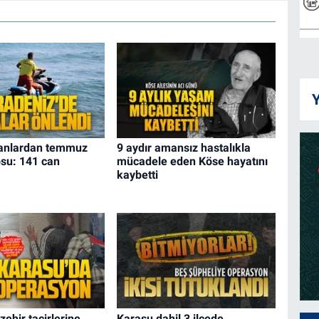
Y
anlardan temmuz
9 aydır amansız hastalıkla
osu: 141 can
mücadele eden Köse hayatını
kaybetti
zehir tacirlerine
Karasu dahil 3 ilçede