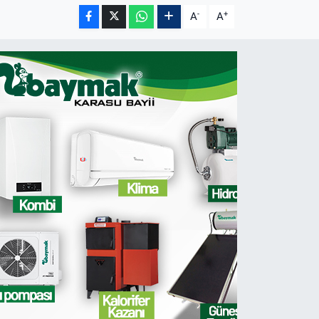
-
+
A
A