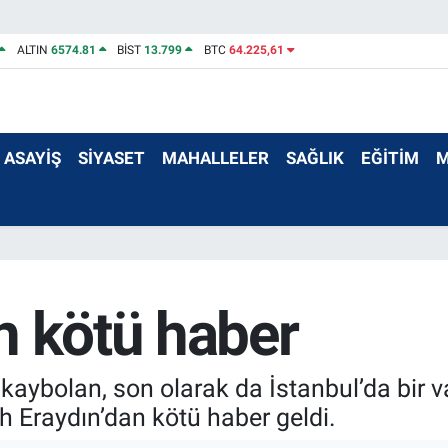
ALTIN
6574.81
BİST
13.799
BTC
64.225,61
ASAYİŞ
SİYASET
MAHALLELER
SAĞLIK
EĞİTİM
M
n kötü haber
aybolan, son olarak da İstanbul’da bir v
h Eraydın’dan kötü haber geldi.