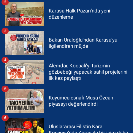
2
Karasu Halk Pazarı’nda yeni
düzenleme
3
Bakan Uraloğlu’ndan Karasu’yu
ilgilendiren müjde
4
Alemdar, Kocaali’yi turizmin
gözbebeği yapacak sahil projelerini
ilk kez paylaştı
5
Kuyumcu esnafı Musa Özcan
piyasayı değerlendirdi
6
Uluslararası Filistin Kara
Konvoyu’nda Karasulu bir isim daha