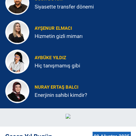
Siyasette transfer dönemi
AYŞENUR ELMACI
Hizmetin gizli mimarı
AYBÜKE YILDIZ
Hiç tanışmamış gibi
NURAY ERTAŞ BALCI
Enerjinin sahibi kimdir?