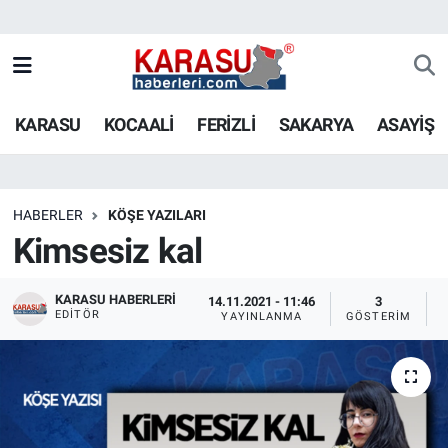
KARASU
KOCAALİ
FERİZLİ
SAKARYA
ASAYİŞ
HABERLER
KÖŞE YAZILARI
Kimsesiz kal
KARASU HABERLERI
14.11.2021 - 11:46
3
EDITÖR
YAYINLANMA
GÖSTERIM