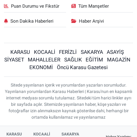
Puan Durumu ve Fikstür
Tüm Manşetler
Son Dakika Haberleri
Haber Arşivi
KARASU
KOCAALİ
FERİZLİ
SAKARYA
ASAYİŞ
SİYASET
MAHALLELER
SAĞLIK
EĞİTİM
MAGAZİN
EKONOMİ
Öncü Karasu Gazetesi
Sitede yayınlanan içerik ve yorumlardan yazarları sorumludur.
Yayınlanan yorumlardan Karasu Haberleri | Karasu'nun en kapsamlı
internet medyası sorumlu tutulamaz. Sitedeki tüm harici linkler ayrı
bir sayfada açılır. Sitemizde yayınlanan haber, köşe yazıları ve
fotoğraflar izin alınmaksızın kaynak gösterilse dahi, herhangi bir
ortamda kullanılamaz ve yayınlanamaz
KARASU
KOCAALİ
SAKARYA
Haber Yazılımı: