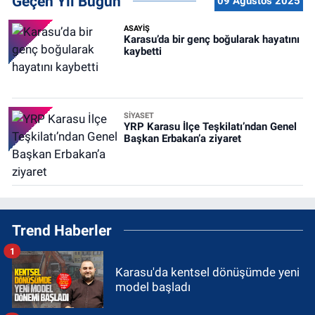
Geçen Yıl Bugün
09 Ağustos 2025
ASAYİŞ
Karasu’da bir genç boğularak hayatını
kaybetti
SİYASET
YRP Karasu İlçe Teşkilatı’ndan Genel
Başkan Erbakan’a ziyaret
Trend Haberler
1
Karasu'da kentsel dönüşümde yeni
model başladı