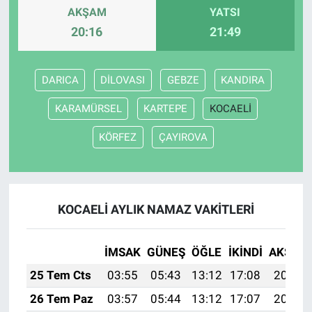
AKŞAM
YATSI
20:16
21:49
DARICA
DİLOVASI
GEBZE
KANDIRA
KARAMÜRSEL
KARTEPE
KOCAELİ
KÖRFEZ
ÇAYIROVA
KOCAELİ AYLIK NAMAZ VAKITLERI
İMSAK
GÜNEŞ
ÖĞLE
İKINDI
AKŞAM
25 Tem Cts
03:55
05:43
13:12
17:08
20:31
26 Tem Paz
03:57
05:44
13:12
17:07
20:30