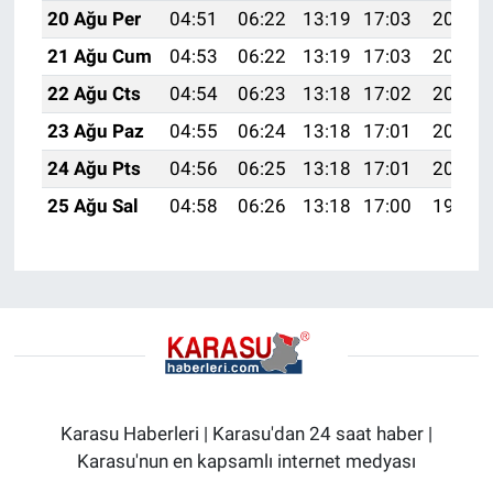
20 Ağu Per
04:51
06:22
13:19
17:03
20:06
21 Ağu Cum
04:53
06:22
13:19
17:03
20:05
22 Ağu Cts
04:54
06:23
13:18
17:02
20:03
23 Ağu Paz
04:55
06:24
13:18
17:01
20:02
24 Ağu Pts
04:56
06:25
13:18
17:01
20:01
25 Ağu Sal
04:58
06:26
13:18
17:00
19:59
Karasu Haberleri | Karasu'dan 24 saat haber |
Karasu'nun en kapsamlı internet medyası