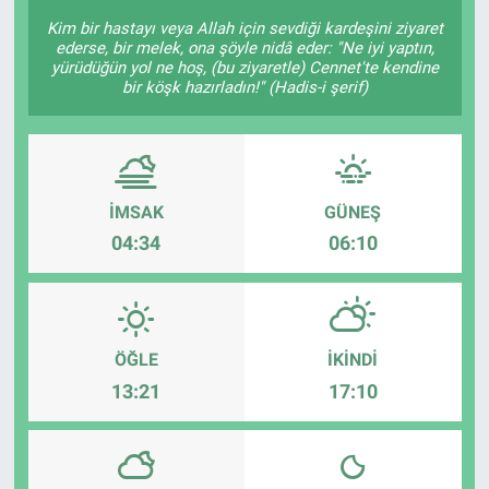
Kim bir hastayı veya Allah için sevdiği kardeşini ziyaret
ederse, bir melek, ona şöyle nidâ eder: "Ne iyi yaptın,
yürüdüğün yol ne hoş, (bu ziyaretle) Cennet'te kendine
bir köşk hazırladın!" (Hadis-i şerif)
İMSAK
GÜNEŞ
04:34
06:10
ÖĞLE
İKINDI
13:21
17:10