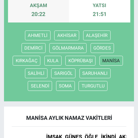
AKŞAM
YATSI
20:22
21:51
AHMETLİ
AKHİSAR
ALAŞEHİR
DEMİRCİ
GÖLMARMARA
GÖRDES
KIRKAĞAÇ
KULA
KÖPRÜBAŞI
MANİSA
SALİHLİ
SARIGÖL
SARUHANLI
SELENDİ
SOMA
TURGUTLU
MANİSA AYLIK NAMAZ VAKITLERI
İMSAK
GÜNEŞ
ÖĞLE
İKINDI
AKŞAM