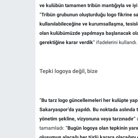
ve kulübün tamamen tribün mantığıyla ve iyi 
“
Tribün grubunun oluşturduğu logo fikrine s
kullanılabileceğine ve kurumsallaşma, tesis
olan kulübümüzde yapılmaya başlanacak olan
gerektiğine karar verdik
” ifadelerini kullandı.
Tepki logoya değil, bize
“
Bu tarz logo güncellemeleri her kulüpte yap
Sakaryaspor’da yapıldı. Bu noktada aslında 
yönetim şekline, vizyonuna veya tarzınadır
” 
tamamladı: “
Bugün logoya olan tepkinin yarı
oluşumun alacağı her türlü karara olacağını 