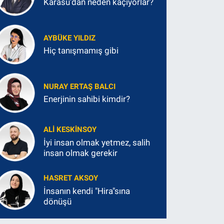
Karasu'dan neden kaçıyorlar?
AYBÜKE YILDIZ
Hiç tanışmamış gibi
NURAY ERTAŞ BALCI
Enerjinin sahibi kimdir?
ALI KESKINSOY
İyi insan olmak yetmez, salih
insan olmak gerekir
HASRET AKSOY
İnsanın kendi "Hira"sına
dönüşü