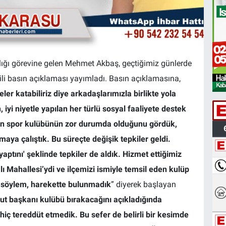
ığı görevine gelen Mehmet Akbaş, geçtiğimiz günlerde
ili basın açıklaması yayımladı. Basın açıklamasına,
ler katabiliriz diye arkadaşlarımızla birlikte yola
iyi niyetle yapılan her türlü sosyal faaliyete destek
eyen spor kulübünün zor durumda olduğunu gördük,
aya çalıştık. Bu süreçte değişik tepkiler geldi.
ptını' şeklinde tepkiler de aldık. Hizmet ettiğimiz
ı Mahallesi’ydi ve ilçemizi ismiyle temsil eden kulüp
 söylem, harekette bulunmadık
” diyerek başlayan
 başkanı kulübü bırakacağını açıkladığında
hiç tereddüt etmedik. Bu sefer de belirli bir kesimde