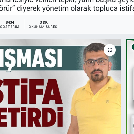
rür” diyerek yönetim olarak topluca istifa 
8434
3 DK
GÖSTERIM
OKUNMA SÜRESI