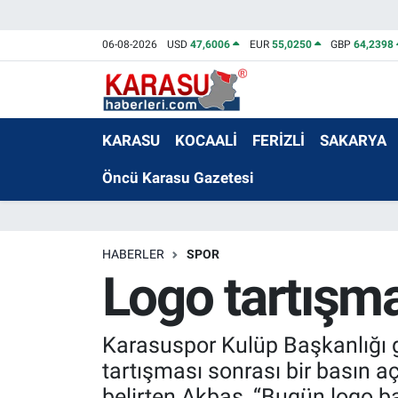
06-08-2026
USD
47,6006
EUR
55,0250
GBP
64,2398
KARASU
KOCAALİ
FERİZLİ
SAKARYA
Öncü Karasu Gazetesi
HABERLER
SPOR
Logo tartışmas
Karasuspor Kulüp Başkanlığı g
tartışması sonrası bir basın aç
belirten Akbaş, “Bugün logo bah