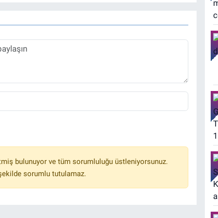
tmiş bulunuyor ve tüm sorumluluğu üstleniyorsunuz.
 şekilde sorumlu tutulamaz.