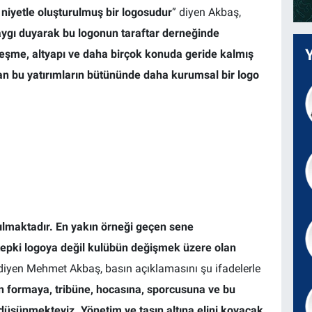
niyetle oluşturulmuş bir logosudur
” diyen Akbaş,
aygı duyarak bu logonun taraftar derneğinde
leşme, altyapı ve daha birçok konuda geride kalmış
 bu yatırımların bütününde daha kurumsal bir logo
ılmaktadır. En yakın örneği geçen sene
tepki logoya değil kulübün değişmek üzere olan
diyen Mehmet Akbaş, basın açıklamasını şu ifadelerle
n formaya, tribüne, hocasına, sporcusuna ve bu
düşünmekteyiz. Yönetim ve taşın altına elini koyacak