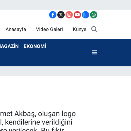
Anasayfa
Video Galeri
Künye
AGAZİN
EKONOMİ
hmet Akbaş, oluşan logo
 kendilerine verildiğini
e verilecek. Bu fikir