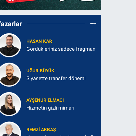
Yazarlar
HASAN KAR
Gördükleriniz sadece fragman
UĞUR BÜYÜK
Siyasette transfer dönemi
AYŞENUR ELMACI
Hizmetin gizli mimarı
REMZI AKBAŞ