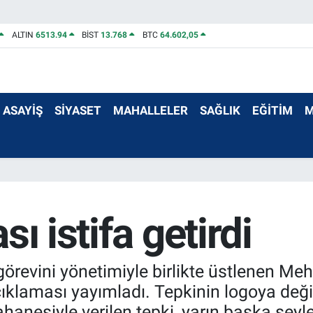
ALTIN
6513.94
BİST
13.768
BTC
64.602,05
ASAYİŞ
SİYASET
MAHALLELER
SAĞLIK
EĞİTİM
M
ı istifa getirdi
örevini yönetimiyle birlikte üstlenen Me
ıklaması yayımladı. Tepkinin logoya değil,
anesiyle verilen tepki, yarın başka şeyler