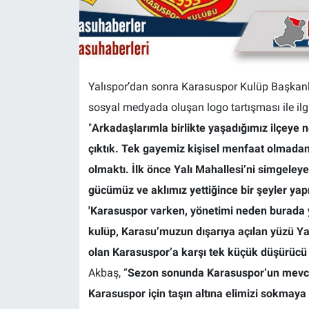
Yalıspor’dan sonra Karasuspor Kulüp Başkanl
sosyal medyada oluşan logo tartışması ile ilg
"
Arkadaşlarımla birlikte yaşadığımız ilçeye ne
çıktık. Tek gayemiz kişisel menfaat olmadan, 
olmaktı. İlk önce Yalı Mahallesi’ni simgel
gücümüz ve aklımız yettiğince bir şeyler yapm
'Karasuspor varken, yönetimi neden burada ya
kulüp, Karasu’muzun dışarıya açılan yüzü Yal
olan Karasuspor’a karşı tek küçük düşürücü
Akbaş, “
Sezon sonunda Karasuspor’un mevcut
Karasuspor için taşın altına elimizi sokmaya 