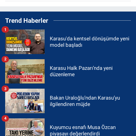
Trend Haberler
1
Karasu'da kentsel dönüşümde yeni
model başladı
2
Karasu Halk Pazarı’nda yeni
düzenleme
3
Bakan Uraloğlu’ndan Karasu’yu
ilgilendiren müjde
4
Kuyumcu esnafı Musa Özcan
piyasayı değerlendirdi