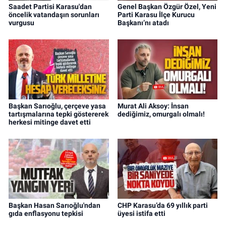
Saadet Partisi Karasu'dan
Genel Başkan Özgür Özel, Yeni
öncelik vatandaşın sorunları
Parti Karasu İlçe Kurucu
vurgusu
Başkanı’nı atadı
Başkan Sarıoğlu, çerçeve yasa
Murat Ali Aksoy: İnsan
tartışmalarına tepki göstererek
dediğimiz, omurgalı olmalı!
herkesi mitinge davet etti
Başkan Hasan Sarıoğlu'ndan
CHP Karasu’da 69 yıllık parti
gıda enflasyonu tepkisi
üyesi istifa etti