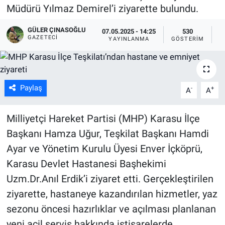
Müdürü Yılmaz Demirel’i ziyarette bulundu.
GÜLER ÇINASOĞLU
07.05.2025 - 14:25
530
GAZETECI
YAYINLANMA
GÖSTERIM
O
Paylaş
-
+
A
A
Milliyetçi Hareket Partisi (MHP) Karasu İlçe
Başkanı Hamza Uğur, Teşkilat Başkanı Hamdi
Ayar ve Yönetim Kurulu Üyesi Enver İçköprü,
Karasu Devlet Hastanesi Başhekimi
Uzm.Dr.Anıl Erdik’i ziyaret etti. Gerçekleştirilen
ziyarette, hastaneye kazandırılan hizmetler, yaz
sezonu öncesi hazırlıklar ve açılması planlanan
yeni acil servis hakkında istişarelerde