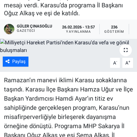
mesajı verdi. Karasu’da programa İl Başkanı
Oğuz Alkaş ve eşi de katıldı.
GÜLER ÇINASOĞLU
26.02.2026 - 13:57
236
GAZETECI
YAYINLANMA
GÖSTERIM
O
Paylaş
-
+
A
A
Ramazan’ın manevi iklimi Karasu sokaklarına
taşındı. Karasu İlçe Başkanı Hamza Uğur ve İlçe
Başkan Yardımcısı Hamdi Ayar’ın titiz ev
sahipliğinde gerçekleşen program, Karasu’nun
misafirperverliğiyle birleşerek dayanışma
örneğine dönüştü. Programa MHP Sakarya İl
Başkanı Oğuz Alkaş ve eşi Sema Alkaş, İl