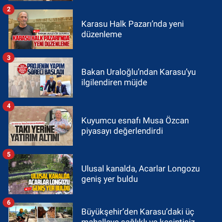
2
Karasu Halk Pazarı’nda yeni
düzenleme
3
Bakan Uraloğlu’ndan Karasu’yu
ilgilendiren müjde
4
Kuyumcu esnafı Musa Özcan
piyasayı değerlendirdi
5
Ulusal kanalda, Acarlar Longozu
geniş yer buldu
6
Büyükşehir’den Karasu’daki üç