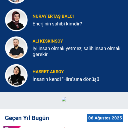
NURAY ERTAŞ BALCI
Enerjinin sahibi kimdir?
ALI KESKINSOY
İyi insan olmak yetmez, salih insan olmak
gerekir
HASRET AKSOY
İnsanın kendi "Hira"sına dönüşü
Geçen Yıl Bugün
06 Ağustos 2025