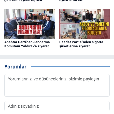
gıda enflasyonu tepkisi
üyesi istifa etti
Anahtar Parti'den Jandarma
Saadet Partisi'nden sigorta
Komutanı Yaldırak'a ziyaret
şirketlerine ziyaret
Yorumlar