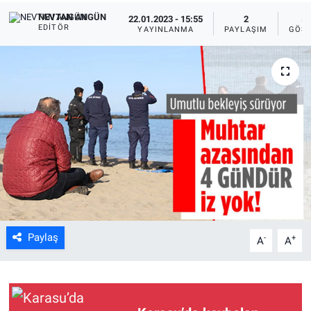
NEVTAN ANGÜN
22.01.2023 - 15:55
2
50
EDITÖR
YAYINLANMA
PAYLAŞIM
GÖST
Paylaş
-
+
A
A