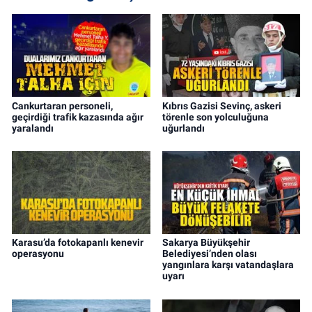
Cankurtaran personeli,
Kıbrıs Gazisi Sevinç, askeri
geçirdiği trafik kazasında ağır
törenle son yolculuğuna
yaralandı
uğurlandı
Karasu’da fotokapanlı kenevir
Sakarya Büyükşehir
operasyonu
Belediyesi’nden olası
yangınlara karşı vatandaşlara
uyarı