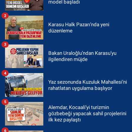
model başladı
2
Karasu Halk Pazarı’nda yeni
düzenleme
3
Bakan Uraloğlu’ndan Karasu’yu
ilgilendiren müjde
4
Yaz sezonunda Kuzuluk Mahallesi’ni
rahatlatan uygulama başlıyor
5
Alemdar, Kocaali’yi turizmin
gözbebeği yapacak sahil projelerini
ilk kez paylaştı
6