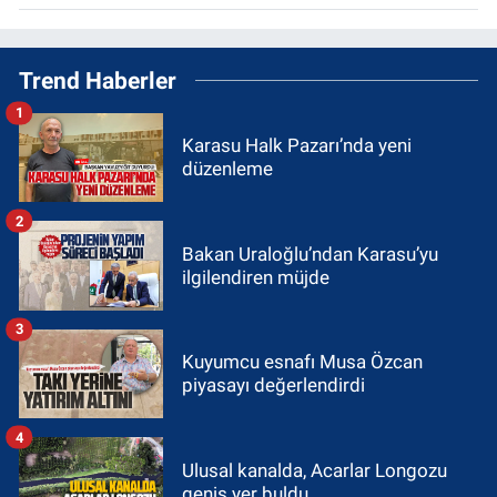
Trend Haberler
1
Karasu Halk Pazarı’nda yeni
düzenleme
2
Bakan Uraloğlu’ndan Karasu’yu
ilgilendiren müjde
3
Kuyumcu esnafı Musa Özcan
piyasayı değerlendirdi
4
Ulusal kanalda, Acarlar Longozu
geniş yer buldu