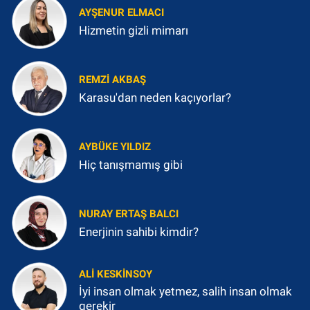
AYŞENUR ELMACI
Hizmetin gizli mimarı
REMZI AKBAŞ
Karasu'dan neden kaçıyorlar?
AYBÜKE YILDIZ
Hiç tanışmamış gibi
NURAY ERTAŞ BALCI
Enerjinin sahibi kimdir?
ALI KESKINSOY
İyi insan olmak yetmez, salih insan olmak
gerekir