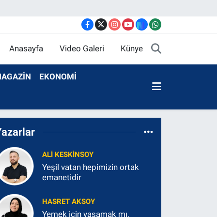
Anasayfa
Video Galeri
Künye
AGAZİN
EKONOMİ
Yazarlar
ALI KESKINSOY
Yeşil vatan hepimizin ortak
emanetidir
HASRET AKSOY
Yemek için yaşamak mı,