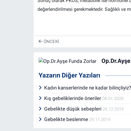
Sonuç olarak PKOS, metabolik ise hormonel bir 
değerlendirilmesi gerekmektedir. Sağlıklı ve m
ÖNCEKI
Op.Dr.Ayşe
Yazarın Diğer Yazıları
Kadın kanserlerinde ne kadar bilinçliyiz
Kış gebeliklerinde öneriler
08.01.2020
Gebelikte düşük sebepleri
26.12.2019
Gebelikte beslenme
29.11.2019