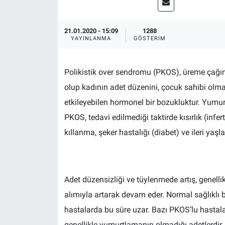
21.01.2020 - 15:09
1288
YAYINLANMA
GÖSTERIM
Polikistik over sendromu (PKOS), üreme çağınd
olup kadının adet düzenini, çocuk sahibi olma 
etkileyebilen hormonel bir bozukluktur. Yumurt
PKOS, tedavi edilmediği taktirde kısırlık (infer
kıllanma, şeker hastalığı (diabet) ve ileri yaş
Adet düzensizliği ve tüylenmede artış, genellikle
alımıyla artarak devam eder. Normal sağlıklı 
hastalarda bu süre uzar. Bazı PKOS’lu hastala
genellikle yumurtlamanın olmadığı adetlerdir.