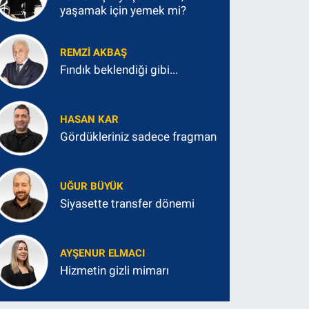
yaşamak için yemek mi?
REMZI AKBAŞ
Fındık beklendiği gibi...
HASAN KAR
Gördükleriniz sadece fragman
UĞUR BÜYÜK
Siyasette transfer dönemi
AYŞENUR ELMACI
Hizmetin gizli mimarı