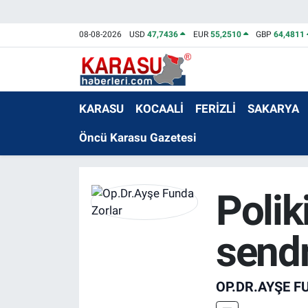
08-08-2026
USD
47,7436
EUR
55,2510
GBP
64,4811
KARASU
KOCAALİ
FERİZLİ
SAKARYA
Öncü Karasu Gazetesi
Polik
send
OP.DR.AYŞE 