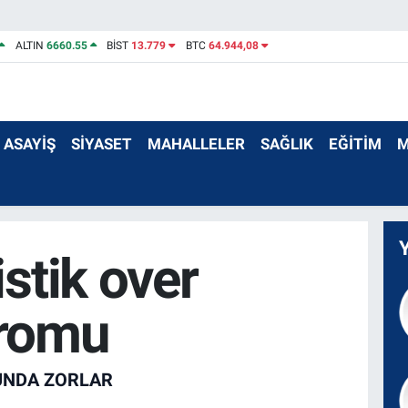
ALTIN
6660.55
BİST
13.779
BTC
64.944,08
ASAYİŞ
SİYASET
MAHALLELER
SAĞLIK
EĞİTİM
M
istik over
romu
FUNDA ZORLAR