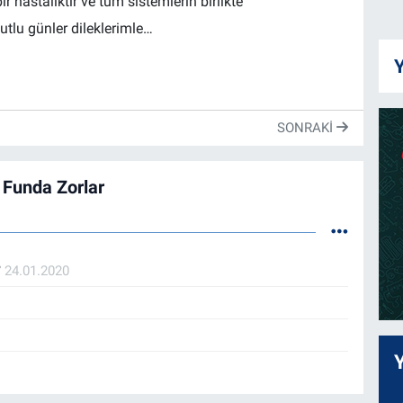
hastalıktır ve tüm sistemlerin birlikte
utlu günler dileklerimle…
Y
SONRAKI
 Funda Zorlar
?
24.01.2020