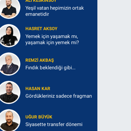
ALI KESKINSOY
Yeşil vatan hepimizin ortak
emanetidir
HASRET AKSOY
Yemek için yaşamak mı,
yaşamak için yemek mi?
REMZI AKBAŞ
Fındık beklendiği gibi...
HASAN KAR
Gördükleriniz sadece fragman
UĞUR BÜYÜK
Siyasette transfer dönemi