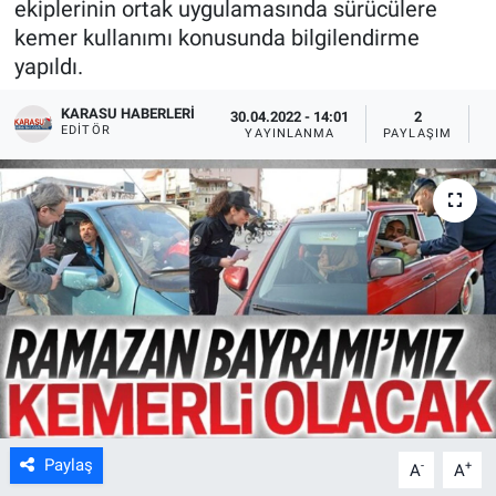
ekiplerinin ortak uygulamasında sürücülere
kemer kullanımı konusunda bilgilendirme
yapıldı.
KARASU HABERLERI
30.04.2022 - 14:01
2
EDITÖR
YAYINLANMA
PAYLAŞIM
G
Paylaş
-
+
A
A