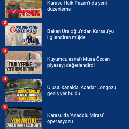
Karasu Halk Pazarı’nda yeni
düzenleme
2
Bakan Uraloğlu’ndan Karasu’yu
ilgilendiren müjde
3
Kuyumcu esnafı Musa Özcan
piyasayı değerlendirdi
4
Ulusal kanalda, Acarlar Longozu
geniş yer buldu
5
Karasu'da 'Anadolu Mirası'
operasyonu