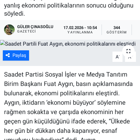
yanlış ekonomi politikalarının sonucu olduğunu
söyledi.
GÜLER ÇINASOĞLU
17.02.2026 - 10:54
344
GAZETECI
YAYINLANMA
GÖSTERIM
O
Paylaş
-
+
A
A
Saadet Partisi Sosyal İşler ve Medya Tanıtım
Birim Başkanı Fuat Aygın, basın açıklamasında
bulunarak, ekonomi politikalarını eleştirdi.
Aygın, iktidarın ‘ekonomi büyüyor’ söylemine
rağmen sokakta ve çarşıda ekonominin her
geçen gün küçüldüğünü ifade ederek, “Ülkede
her gün bir dükkan daha kapanıyor, esnaf