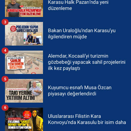
Karasu Halk Pazarı’nda yeni
düzenleme
3
Bakan Uraloğlu’ndan Karasu’yu
ilgilendiren müjde
4
Alemdar, Kocaali’yi turizmin
gözbebeği yapacak sahil projelerini
ilk kez paylaştı
5
Kuyumcu esnafı Musa Özcan
piyasayı değerlendirdi
6
Uluslararası Filistin Kara
Konvoyu’nda Karasulu bir isim daha