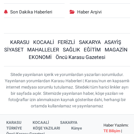
Son Dakika Haberleri
Haber Arşivi
KARASU
KOCAALİ
FERİZLİ
SAKARYA
ASAYİŞ
SİYASET
MAHALLELER
SAĞLIK
EĞİTİM
MAGAZİN
EKONOMİ
Öncü Karasu Gazetesi
Sitede yayınlanan içerik ve yorumlardan yazarları sorumludur.
Yayınlanan yorumlardan Karasu Haberleri | Karasu'nun en kapsamlı
internet medyası sorumlu tutulamaz. Sitedeki tüm harici linkler ayrı
bir sayfada açılır. Sitemizde yayınlanan haber, köşe yazıları ve
fotoğraflar izin alınmaksızın kaynak gösterilse dahi, herhangi bir
ortamda kullanılamaz ve yayınlanamaz
KARASU
KOCAALİ
SAKARYA
Haber Yazılımı:
TÜRKİYE
KÖŞE YAZILARI
Künye
TE Bilişim
|
Öncü Karasu Gazetesi