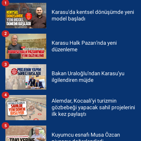
1
Karasu'da kentsel dönüşümde yeni
model başladı
2
Karasu Halk Pazarı’nda yeni
düzenleme
3
Bakan Uraloğlu’ndan Karasu’yu
ilgilendiren müjde
4
Alemdar, Kocaali’yi turizmin
gözbebeği yapacak sahil projelerini
ilk kez paylaştı
5
Kuyumcu esnafı Musa Özcan