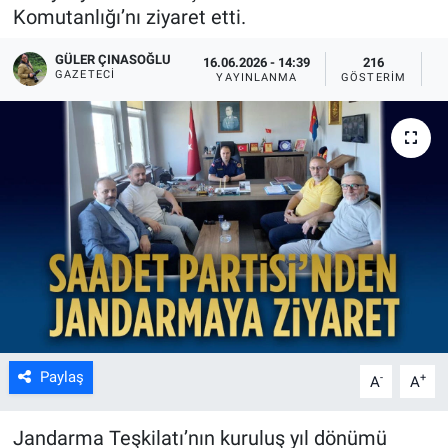
Komutanlığı’nı ziyaret etti.
GÜLER ÇINASOĞLU
16.06.2026 - 14:39
216
GAZETECI
YAYINLANMA
GÖSTERIM
O
Paylaş
-
+
A
A
Jandarma Teşkilatı’nın kuruluş yıl dönümü