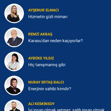
AYŞENUR ELMACI
Hizmetin gizli mimarı
REMZI AKBAŞ
Karasu'dan neden kaçıyorlar?
AYBÜKE YILDIZ
Hiç tanışmamış gibi
NURAY ERTAŞ BALCI
Enerjinin sahibi kimdir?
ALI KESKINSOY
İyi insan olmak yetmez, salih insan olmak