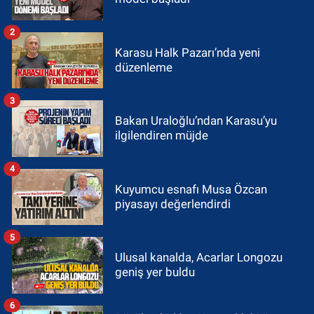
2
Karasu Halk Pazarı’nda yeni
düzenleme
3
Bakan Uraloğlu’ndan Karasu’yu
ilgilendiren müjde
4
Kuyumcu esnafı Musa Özcan
piyasayı değerlendirdi
5
Ulusal kanalda, Acarlar Longozu
geniş yer buldu
6