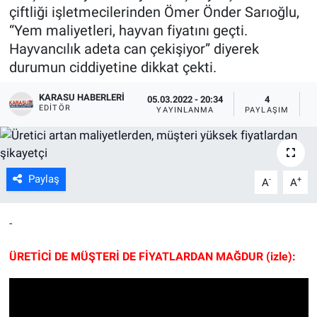
çiftliği işletmecilerinden Ömer Önder Sarıoğlu,
“Yem maliyetleri, hayvan fiyatını geçti.
Hayvancılık adeta can çekişiyor” diyerek
durumun ciddiyetine dikkat çekti.
KARASU HABERLERI
05.03.2022 - 20:34
4
EDITÖR
YAYINLANMA
PAYLAŞIM
G
Paylaş
-
+
A
A
-
ÜRETİCİ DE MÜŞTERİ DE FİYATLARDAN MAĞDUR (izle):