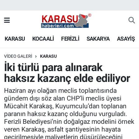
KARASU
KOCAALİ
FERİZLİ
SAKARYA
ASAYİŞ
VIDEO GALERI
KARASU
İki türlü para alınarak
haksız kazanç elde ediliyor
Haziran ayı olağan meclis toplantısında
gündem dışı söz alan CHP’li meclis üyesi
Mücahit Karakaş, Kuyumculu’dan toplanan
paranın haksız kazanç olduğunu vurguladı.
Ferizli Belediyesi’nin doğalgaz modelini örnek
veren Karakaş, asfalt şantiyesinin hayata
geçirilmesiyle maliyetlerin düşürüleceğini