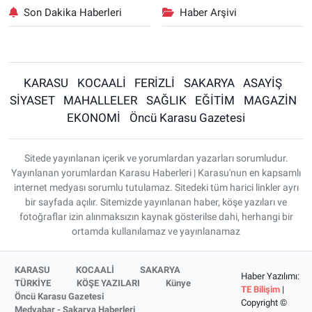
Son Dakika Haberleri
Haber Arşivi
KARASU
KOCAALİ
FERİZLİ
SAKARYA
ASAYİŞ
SİYASET
MAHALLELER
SAĞLIK
EĞİTİM
MAGAZİN
EKONOMİ
Öncü Karasu Gazetesi
Sitede yayınlanan içerik ve yorumlardan yazarları sorumludur.
Yayınlanan yorumlardan Karasu Haberleri | Karasu'nun en kapsamlı
internet medyası sorumlu tutulamaz. Sitedeki tüm harici linkler ayrı
bir sayfada açılır. Sitemizde yayınlanan haber, köşe yazıları ve
fotoğraflar izin alınmaksızın kaynak gösterilse dahi, herhangi bir
ortamda kullanılamaz ve yayınlanamaz
KARASU
KOCAALİ
SAKARYA
Haber Yazılımı:
TÜRKİYE
KÖŞE YAZILARI
Künye
TE Bilişim
|
Öncü Karasu Gazetesi
Copyright ©
Medyabar - Sakarya Haberleri