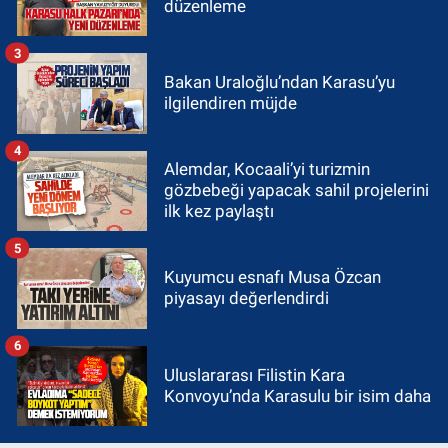
düzenleme
3
Bakan Uraloğlu’ndan Karasu’yu
ilgilendiren müjde
4
Alemdar, Kocaali’yi turizmin
gözbebeği yapacak sahil projelerini
ilk kez paylaştı
5
Kuyumcu esnafı Musa Özcan
piyasayı değerlendirdi
6
Uluslararası Filistin Kara
Konvoyu’nda Karasulu bir isim daha