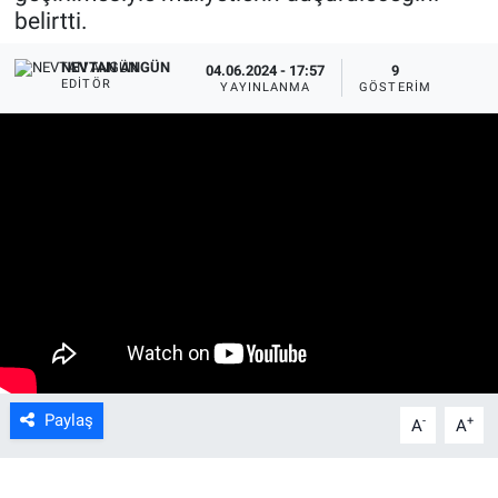
belirtti.
NEVTAN ANGÜN
04.06.2024 - 17:57
9
EDITÖR
YAYINLANMA
GÖSTERIM
Paylaş
-
+
A
A