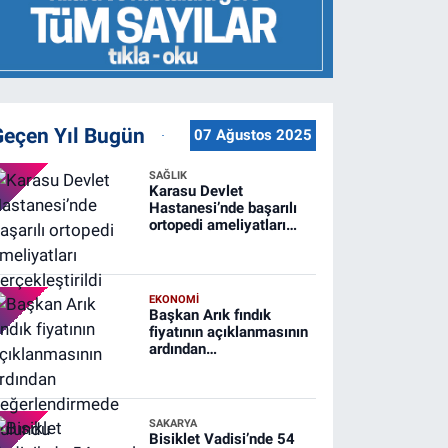
Geçen Yıl Bugün
07 Ağustos 2025
SAĞLIK
Karasu Devlet
Hastanesi’nde başarılı
ortopedi ameliyatları
gerçekleştirildi
EKONOMİ
Başkan Arık fındık
fiyatının açıklanmasının
ardından
değerlendirmede
bulundu
SAKARYA
Bisiklet Vadisi’nde 54