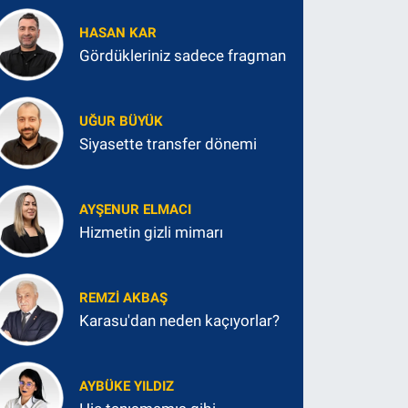
HASAN KAR
Gördükleriniz sadece fragman
UĞUR BÜYÜK
Siyasette transfer dönemi
AYŞENUR ELMACI
Hizmetin gizli mimarı
REMZI AKBAŞ
Karasu'dan neden kaçıyorlar?
AYBÜKE YILDIZ