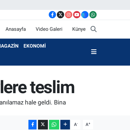
Anasayfa
Video Galeri
Künye
AGAZİN
EKONOMİ
vlere teslim
nılamaz hale geldi. Bina
-
+
A
A