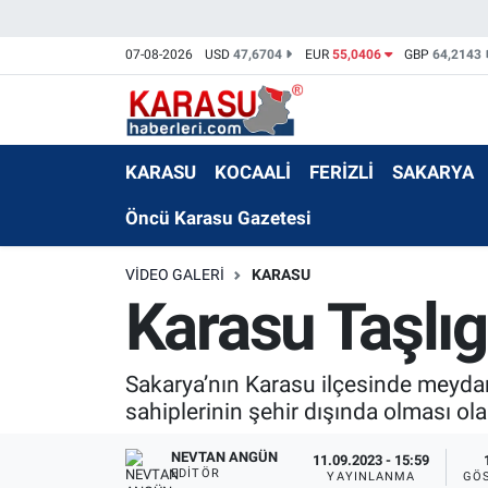
07-08-2026
USD
47,6704
EUR
55,0406
GBP
64,2143
KARASU
KOCAALİ
FERİZLİ
SAKARYA
Öncü Karasu Gazetesi
VIDEO GALERI
KARASU
Karasu Taşlıge
Sakarya’nın Karasu ilçesinde meydan
sahiplerinin şehir dışında olması olas
NEVTAN ANGÜN
11.09.2023 - 15:59
EDITÖR
YAYINLANMA
GÖ