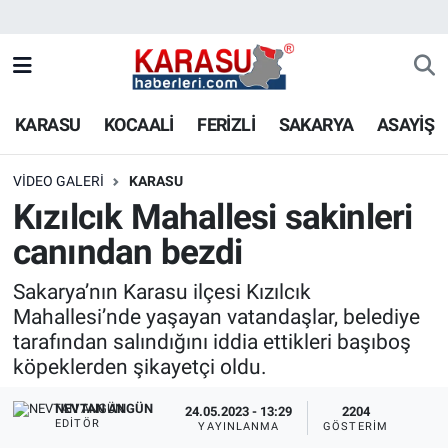
KARASU
KOCAALİ
FERİZLİ
SAKARYA
ASAYİŞ
VIDEO GALERI
KARASU
Kızılcık Mahallesi sakinleri
canından bezdi
Sakarya’nın Karasu ilçesi Kızılcık
Mahallesi’nde yaşayan vatandaşlar, belediye
tarafından salındığını iddia ettikleri başıboş
köpeklerden şikayetçi oldu.
NEVTAN ANGÜN
24.05.2023 - 13:29
2204
EDITÖR
YAYINLANMA
GÖSTERIM