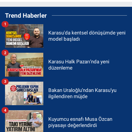
Trend Haberler
1
Karasu'da kentsel dönüşümde yeni
model başladı
2
Karasu Halk Pazarı’nda yeni
düzenleme
3
Bakan Uraloğlu’ndan Karasu’yu
ilgilendiren müjde
4
Kuyumcu esnafı Musa Özcan
piyasayı değerlendirdi