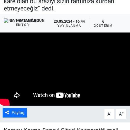
kare olan bu araziyi sizin rantınıza kurban
etmeyeceğiz” dedi.
NEVTAN ANGÜN
20.05.2024 - 16:44
6
EDITÖR
YAYINLANMA
GÖSTERIM
Paylaş
-
+
A
A