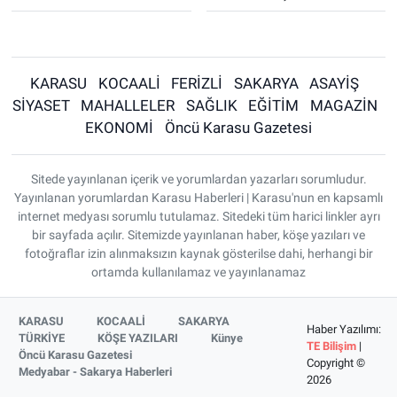
KARASU
KOCAALİ
FERİZLİ
SAKARYA
ASAYİŞ
SİYASET
MAHALLELER
SAĞLIK
EĞİTİM
MAGAZİN
EKONOMİ
Öncü Karasu Gazetesi
Sitede yayınlanan içerik ve yorumlardan yazarları sorumludur.
Yayınlanan yorumlardan Karasu Haberleri | Karasu'nun en kapsamlı
internet medyası sorumlu tutulamaz. Sitedeki tüm harici linkler ayrı
bir sayfada açılır. Sitemizde yayınlanan haber, köşe yazıları ve
fotoğraflar izin alınmaksızın kaynak gösterilse dahi, herhangi bir
ortamda kullanılamaz ve yayınlanamaz
KARASU
KOCAALİ
SAKARYA
Haber Yazılımı:
TÜRKİYE
KÖŞE YAZILARI
Künye
TE Bilişim
|
Öncü Karasu Gazetesi
Copyright ©
Medyabar - Sakarya Haberleri
2026