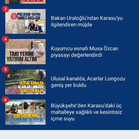
3
Bakan Uraloğlu’ndan Karasu’yu
ilgilendiren müjde
4
Kuyumcu esnafı Musa Özcan
piyasayı değerlendirdi
5
Ulusal kanalda, Acarlar Longozu
geniş yer buldu
6
Büyükşehir’den Karasu’daki üç
mahalleye sağlıklı ve kesintisiz
içme suyu