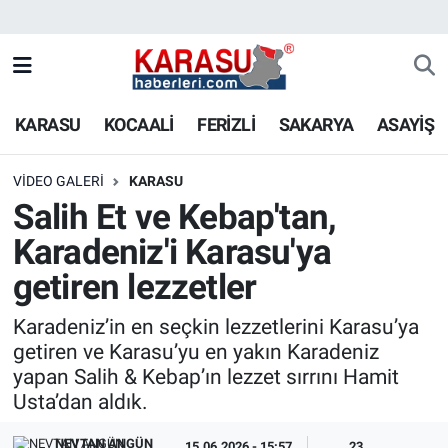
KARASU
KOCAALİ
FERİZLİ
SAKARYA
ASAYİŞ
VIDEO GALERI
KARASU
Salih Et ve Kebap'tan,
Karadeniz'i Karasu'ya
getiren lezzetler
Karadeniz’in en seçkin lezzetlerini Karasu’ya
getiren ve Karasu’yu en yakın Karadeniz
yapan Salih & Kebap’ın lezzet sırrını Hamit
Usta’dan aldık.
NEVTAN ANGÜN
15.06.2026 - 15:57
23