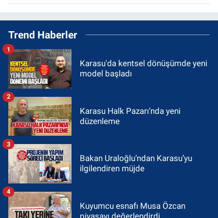
Trend Haberler
1
Karasu'da kentsel dönüşümde yeni
model başladı
2
Karasu Halk Pazarı’nda yeni
düzenleme
3
Bakan Uraloğlu’ndan Karasu’yu
ilgilendiren müjde
4
Kuyumcu esnafı Musa Özcan
piyasayı değerlendirdi