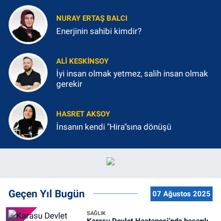
NURAY ERTAŞ BALCI
Enerjinin sahibi kimdir?
ALI KESKINSOY
İyi insan olmak yetmez, salih insan olmak
gerekir
HASRET AKSOY
İnsanın kendi "Hira"sına dönüşü
Geçen Yıl Bugün
07 Ağustos 2025
SAĞLIK