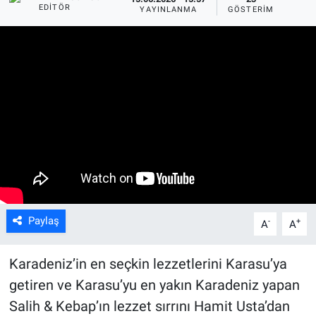
EDITÖR
YAYINLANMA
GÖSTERIM
Paylaş
-
+
A
A
Karadeniz’in en seçkin lezzetlerini Karasu’ya
getiren ve Karasu’yu en yakın Karadeniz yapan
Salih & Kebap’ın lezzet sırrını Hamit Usta’dan