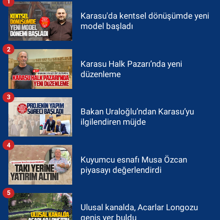
1
Karasu'da kentsel dönüşümde yeni
model başladı
2
Karasu Halk Pazarı’nda yeni
düzenleme
3
Bakan Uraloğlu’ndan Karasu’yu
ilgilendiren müjde
4
Kuyumcu esnafı Musa Özcan
piyasayı değerlendirdi
5
Ulusal kanalda, Acarlar Longozu
geniş yer buldu