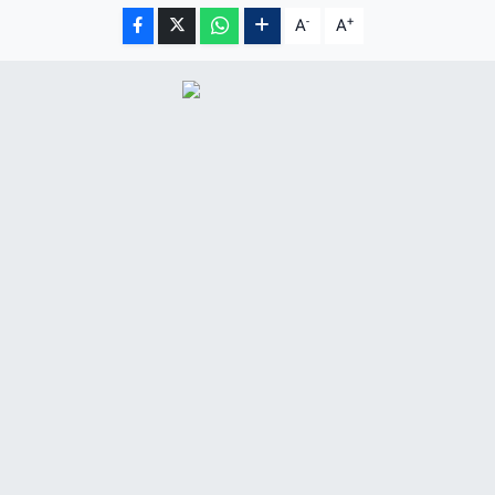
-
+
A
A