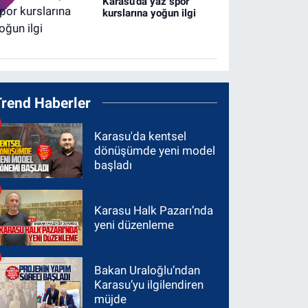
Karasu’da yaz spor
kurslarına yoğun ilgi
Trend Haberler
Karasu'da kentsel
dönüşümde yeni model
başladı
Karasu Halk Pazarı’nda
yeni düzenleme
Bakan Uraloğlu’ndan
Karasu’yu ilgilendiren
müjde