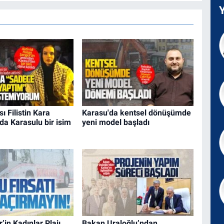
ı Filistin Kara
Karasu'da kentsel dönüşümde
a Karasulu bir isim
yeni model başladı
’in Kadınlar Plajı
Bakan Uraloğlu’ndan