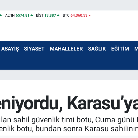
ALTIN
6574.81
BİST
13.887
BTC
64.360,53
ASAYİŞ
SİYASET
MAHALLELER
SAĞLIK
EĞİTİM
M
leniyordu, Karasu’y
yulan sahil güvenlik timi botu, Cuma günü 
enlik botu, bundan sonra Karasu sahilini