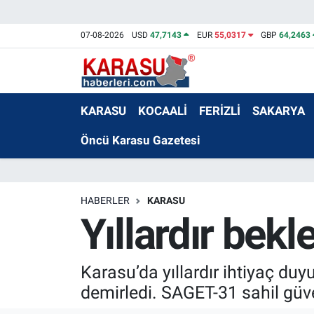
07-08-2026
USD
47,7143
EUR
55,0317
GBP
64,2463
KARASU
KOCAALİ
FERİZLİ
SAKARYA
Öncü Karasu Gazetesi
HABERLER
KARASU
Yıllardır bek
Karasu’da yıllardır ihtiyaç du
demirledi. SAGET-31 sahil güv