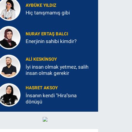
AYBÜKE YILDIZ
Hiç tanışmamış gibi
NURAY ERTAŞ BALCI
Enerjinin sahibi kimdir?
ALI KESKINSOY
İyi insan olmak yetmez, salih
insan olmak gerekir
HASRET AKSOY
İnsanın kendi "Hira"sına
dönüşü