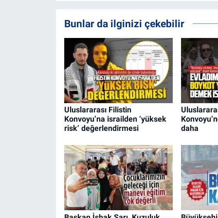
Bunlar da ilginizi çekebilir
Uluslararası Filistin
Uluslararas
Konvoyu’na israilden ‘yüksek
Konvoyu’nd
risk’ değerlendirmesi
daha
Başkan İshak Sarı, Kuzuluk
Büyükşehir