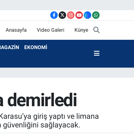
Anasayfa
Video Galeri
Künye
AGAZİN
EKONOMİ
a demirledi
Karasu’ya giriş yaptı ve limana
n güvenliğini sağlayacak.