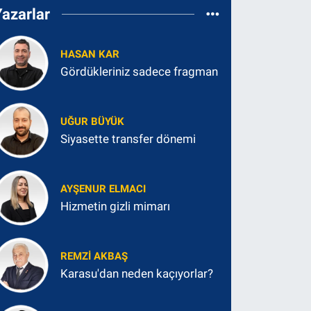
Yazarlar
HASAN KAR
Gördükleriniz sadece fragman
UĞUR BÜYÜK
Siyasette transfer dönemi
AYŞENUR ELMACI
Hizmetin gizli mimarı
REMZI AKBAŞ
Karasu'dan neden kaçıyorlar?