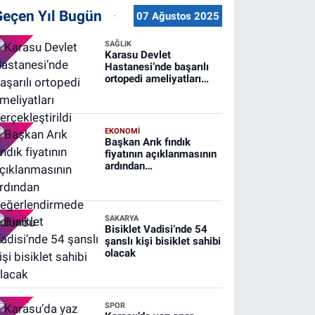
Geçen Yıl Bugün
07 Ağustos 2025
SAĞLIK
Karasu Devlet
Hastanesi’nde başarılı
ortopedi ameliyatları
gerçekleştirildi
EKONOMİ
Başkan Arık fındık
fiyatının açıklanmasının
ardından
değerlendirmede
bulundu
SAKARYA
Bisiklet Vadisi’nde 54
şanslı kişi bisiklet sahibi
olacak
SPOR