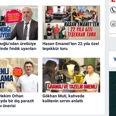
oğlu'ndan üreticiye
Hasan Emanet’ten 22.yıla özel
inde fındık uyarıları
teşekkür turu
Y
 Hekim Orhan
Gökhan Muti, kahvede
yda bir dış parazit
kalitenin sırrını anlattı
 önerisi