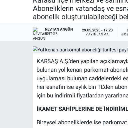
Karasu ilçe merkezi ve sahilind
Aboneliklerin vatandaş ve esnaf
abonelik oluşturulabileceği beli
NEVTAN ANGÜN
29.05.2025 - 17:23
EDITÖR
YAYINLANMA
GÖ
KARSAŞ A.Ş.’den yapılan açıklamayl
bulunan yol kenarı parkomat aboneli
uygulaması bulunan caddelerdeki esn
her esnafın ise aylık bin TL’den abone
için bu indirimli fiyatlardan yararla
İKAMET SAHİPLERİNE DE İNDİRİML
Bireysel aboneliklerde ise parkoma