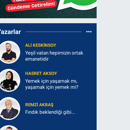
Yazarlar
ALI KESKINSOY
Yeşil vatan hepimizin ortak
emanetidir
HASRET AKSOY
Yemek için yaşamak mı,
yaşamak için yemek mi?
REMZI AKBAŞ
Fındık beklendiği gibi...