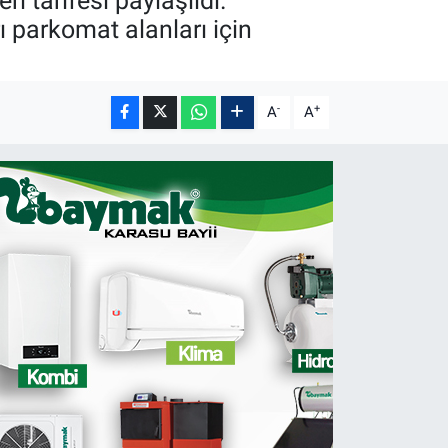
i tarifesi paylaşıldı.
rı parkomat alanları için
-
+
A
A