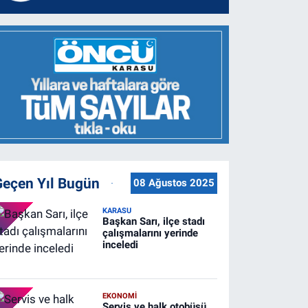
Geçen Yıl Bugün
08 Ağustos 2025
KARASU
Başkan Sarı, ilçe stadı
çalışmalarını yerinde
inceledi
EKONOMİ
Servis ve halk otobüsü