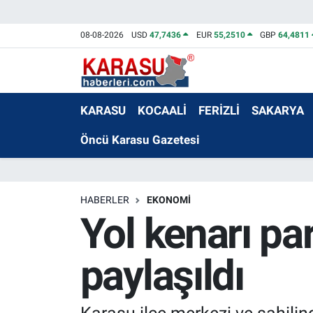
08-08-2026
USD
47,7436
EUR
55,2510
GBP
64,4811
KARASU
KOCAALİ
FERİZLİ
SAKARYA
Öncü Karasu Gazetesi
HABERLER
EKONOMİ
Yol kenarı pa
paylaşıldı