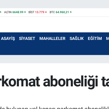
ALTIN
6648.99
BİST
13.779
BTC
64.960,21
ASAYİŞ
SİYASET
MAHALLELER
SAĞLIK
EĞİTİM
M
rkomat aboneliği ta