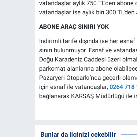
vatandaşlar aylık 750 TL’den abone 
vatandaşlar ise aylık bin 300 TL’den
ABONE ARAÇ SINIRI YOK
İndirimli tarife dışında ise her esn
sınırı bulunmuyor. Esnaf ve vatandaşl
Doğu Karadeniz Caddesi üzeri olmak 
parkomat alanlarına abone olabilece
Pazaryeri Otoparkı’nda geçerli olama
için esnaf ile vatandaşlar,
0264 718 
bağlanarak KARSAŞ Müdürlüğü ile irt
Bunlar da ilginizi çekebilir