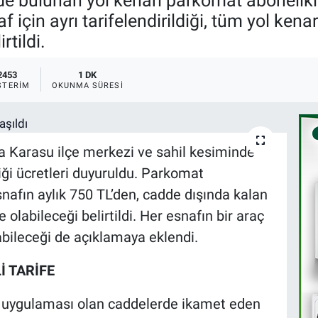
e bulunan yol kenarı parkomat abonelikler
 için ayrı tarifelendirildiği, tüm yol kena
rtildi.
2453
1 DK
STERIM
OKUNMA SÜRESI
a Karasu ilçe merkezi ve sahil kesiminde
ği ücretleri duyuruldu. Parkomat
afın aylık 750 TL’den, cadde dışında kalan
 olabileceği belirtildi. Her esnafın bir araç
nabileceği de açıklamaya eklendi.
İ TARİFE
t uygulaması olan caddelerde ikamet eden