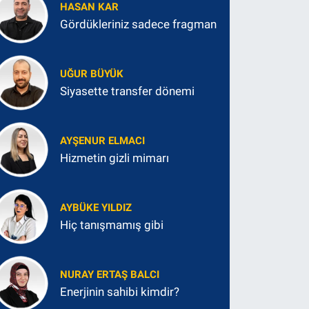
HASAN KAR
Gördükleriniz sadece fragman
UĞUR BÜYÜK
Siyasette transfer dönemi
AYŞENUR ELMACI
Hizmetin gizli mimarı
AYBÜKE YILDIZ
Hiç tanışmamış gibi
NURAY ERTAŞ BALCI
Enerjinin sahibi kimdir?