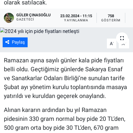
olarak satılacak.
GÜLER ÇINASOĞLU
23.02.2024 - 11:15
758
GAZETECI
YAYINLANMA
GÖSTERIM
O
Paylaş
-
+
A
A
Ramazan ayına sayılı günler kala pide fiyatları
belli oldu. Geçtiğimiz günlerde Sakarya Esnaf
ve Sanatkarlar Odaları Birliği’ne sunulan tarife
Şubat ayı yönetim kurulu toplantısında masaya
yatırıldı ve kuruldan geçerek onaylandı.
Alınan kararın ardından bu yıl Ramazan
pidesinin 330 gram normal boy pide 20 TL’den,
500 gram orta boy pide 30 TL’den, 670 gram