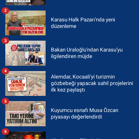
2
Karasu Halk Pazarı’nda yeni
düzenleme
3
Bakan Uraloğlu’ndan Karasu’yu
ilgilendiren müjde
4
Alemdar, Kocaali’yi turizmin
gözbebeği yapacak sahil projelerini
ilk kez paylaştı
5
Kuyumcu esnafı Musa Özcan
piyasayı değerlendirdi
6