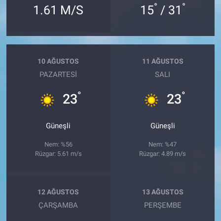
°
°
1.61 M/S
15
/ 31
10 AĞUSTOS
11 AĞUSTOS
PAZARTESI
SALI
°
°
23
23
Güneşli
Güneşli
Nem: %56
Nem: %47
Rüzgar: 5.61 m/s
Rüzgar: 4.89 m/s
12 AĞUSTOS
13 AĞUSTOS
ÇARŞAMBA
PERŞEMBE