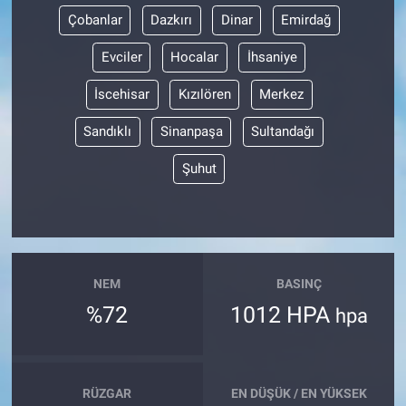
Çobanlar
Dazkırı
Dinar
Emirdağ
Evciler
Hocalar
İhsaniye
İscehisar
Kızılören
Merkez
Sandıklı
Sinanpaşa
Sultandağı
Şuhut
NEM
BASINÇ
%72
1012 HPA
hpa
RÜZGAR
EN DÜŞÜK / EN YÜKSEK