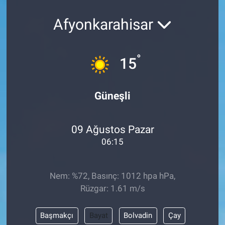
Afyonkarahisar
°
15
Güneşli
09 Ağustos Pazar
06:15
Nem: %72, Basınç: 1012 hpa hPa,
Rüzgar: 1.61 m/s
Başmakçı
Bayat
Bolvadin
Çay