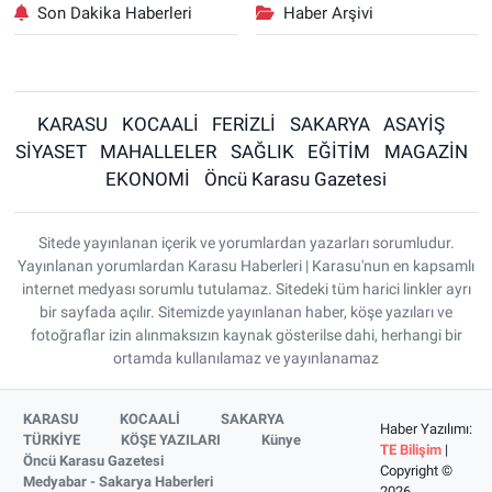
Son Dakika Haberleri
Haber Arşivi
KARASU
KOCAALİ
FERİZLİ
SAKARYA
ASAYİŞ
SİYASET
MAHALLELER
SAĞLIK
EĞİTİM
MAGAZİN
EKONOMİ
Öncü Karasu Gazetesi
Sitede yayınlanan içerik ve yorumlardan yazarları sorumludur.
Yayınlanan yorumlardan Karasu Haberleri | Karasu'nun en kapsamlı
internet medyası sorumlu tutulamaz. Sitedeki tüm harici linkler ayrı
bir sayfada açılır. Sitemizde yayınlanan haber, köşe yazıları ve
fotoğraflar izin alınmaksızın kaynak gösterilse dahi, herhangi bir
ortamda kullanılamaz ve yayınlanamaz
KARASU
KOCAALİ
SAKARYA
Haber Yazılımı:
TÜRKİYE
KÖŞE YAZILARI
Künye
TE Bilişim
|
Öncü Karasu Gazetesi
Copyright ©
Medyabar - Sakarya Haberleri
2026