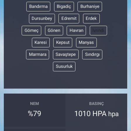
Bandırma
Bigadiç
Burhaniye
Dursunbey
Edremit
Erdek
Gömeç
Gönen
Havran
İvrindi
Karesi
Kepsut
Manyas
Marmara
Savaştepe
Sındırgı
Susurluk
NEM
BASINÇ
%79
1010 HPA
hpa