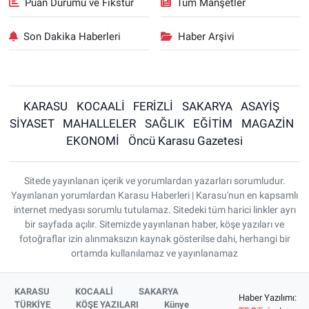
Puan Durumu ve Fikstür
Tüm Manşetler
Son Dakika Haberleri
Haber Arşivi
KARASU
KOCAALİ
FERİZLİ
SAKARYA
ASAYİŞ
SİYASET
MAHALLELER
SAĞLIK
EĞİTİM
MAGAZİN
EKONOMİ
Öncü Karasu Gazetesi
Sitede yayınlanan içerik ve yorumlardan yazarları sorumludur.
Yayınlanan yorumlardan Karasu Haberleri | Karasu'nun en kapsamlı
internet medyası sorumlu tutulamaz. Sitedeki tüm harici linkler ayrı
bir sayfada açılır. Sitemizde yayınlanan haber, köşe yazıları ve
fotoğraflar izin alınmaksızın kaynak gösterilse dahi, herhangi bir
ortamda kullanılamaz ve yayınlanamaz
KARASU
KOCAALİ
SAKARYA
Haber Yazılımı:
TÜRKİYE
KÖŞE YAZILARI
Künye