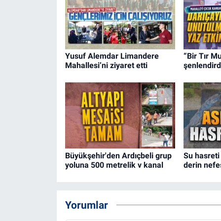
Yusuf Alemdar Limandere
“Bir Tır Mu
Mahallesi’ni ziyaret etti
şenlendird
Büyükşehir'den Ardıçbeli grup
Su hasreti
yoluna 500 metrelik v kanal
derin nefe
Yorumlar