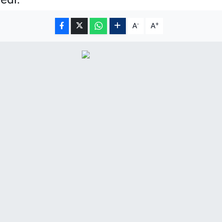
-
+
A
A