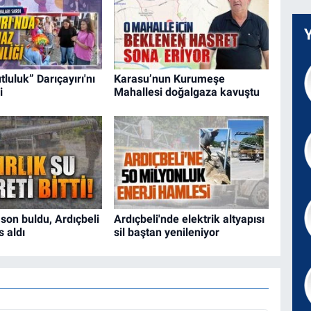
tluluk” Darıçayırı'nı
Karasu’nun Kurumeşe
i
Mahallesi doğalgaza kavuştu
 son buldu, Ardıçbeli
Ardıçbeli'nde elektrik altyapısı
s aldı
sil baştan yenileniyor