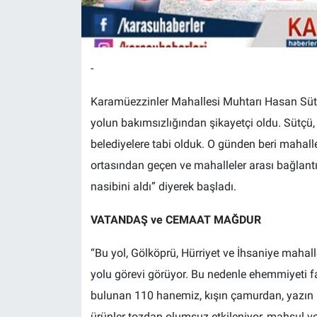
-
Karamüezzinler Mahallesi Muhtarı Hasan Sütçü
yolun bakımsızlığından şikayetçi oldu. Sütçü, s
belediyelere tabi olduk. O günden beri mahall
ortasından geçen ve mahalleler arası bağlan
nasibini aldı” diyerek başladı.
VATANDAŞ ve CEMAAT MAĞDUR
“Bu yol, Gölköprü, Hürriyet ve İhsaniye mahal
yolu görevi görüyor. Bu nedenle ehemmiyeti f
bulunan 110 hanemiz, kışın çamurdan, yazın is
ürünler tozdan olumsuz etkileniyor, mahsul v