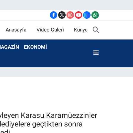
Anasayfa
Video Galeri
Künye
AGAZİN
EKONOMİ
söyleyen Karasu Karamüezzinler
lediyelere geçtikten sonra
edi.