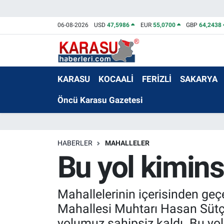
06-08-2026
USD
47,5986
EUR
55,0700
GBP
64,2438
KARASU
KOCAALİ
FERİZLİ
SAKARYA
Öncü Karasu Gazetesi
HABERLER
MAHALLELER
Bu yol kimins
Mahallelerinin içerisinden ge
Mahallesi Muhtarı Hasan Sütçü,
yolumuz sahipsiz kaldı. Bu yol