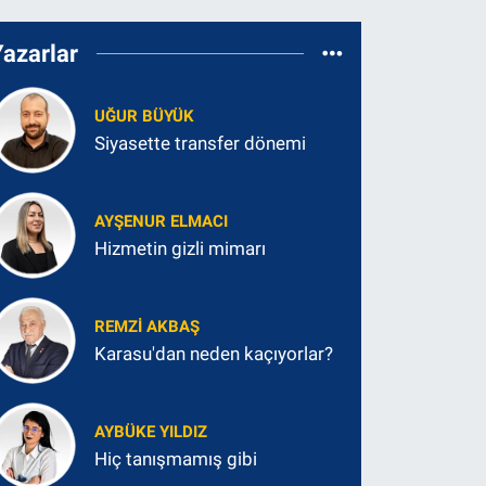
Yazarlar
UĞUR BÜYÜK
Siyasette transfer dönemi
AYŞENUR ELMACI
Hizmetin gizli mimarı
REMZI AKBAŞ
Karasu'dan neden kaçıyorlar?
AYBÜKE YILDIZ
Hiç tanışmamış gibi