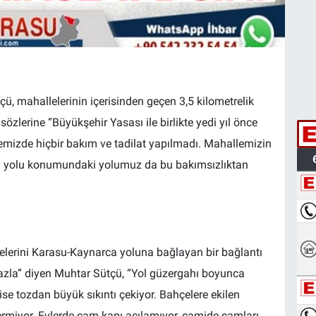
, mahallelerinin içerisinden geçen 3,5 kilometrelik
özlerine “Büyükşehir Yasası ile birlikte yedi yıl önce
emizde hiçbir bakım ve tadilat yapılmadı. Mahallemizin
tı yolu konumundaki yolumuz da bu bakımsızlıktan
lelerini Karasu-Kaynarca yoluna bağlayan bir bağlantı
azla” diyen Muhtar Sütçü, “Yol güzergahı boyunca
e tozdan büyük sıkıntı çekiyor. Bahçelere ekilen
ermiyor. Evlerde cam kapı açılamıyor, camide camları