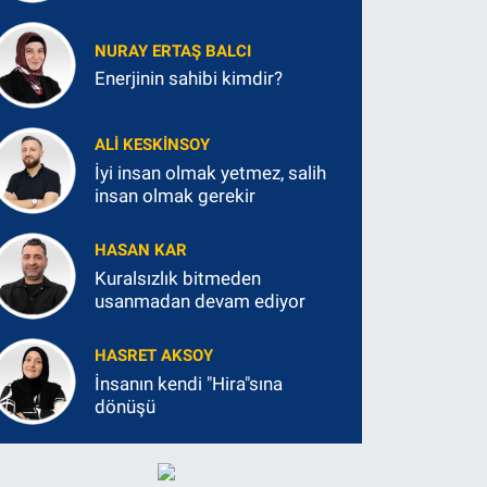
NURAY ERTAŞ BALCI
Enerjinin sahibi kimdir?
ALI KESKINSOY
İyi insan olmak yetmez, salih
insan olmak gerekir
HASAN KAR
Kuralsızlık bitmeden
usanmadan devam ediyor
HASRET AKSOY
İnsanın kendi "Hira"sına
dönüşü