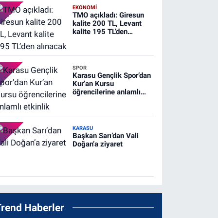
EKONOMİ
TMO açıkladı: Giresun
kalite 200 TL, Levant
kalite 195 TL’den
alınacak
SPOR
Karasu Gençlik Spor’dan
Kur’an Kursu
öğrencilerine anlamlı
etkinlik
KARASU
Başkan Sarı’dan Vali
Doğan’a ziyaret
Trend Haberler