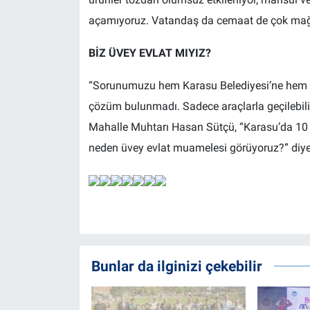
açamıyoruz. Vatandaş da cemaat de çok mağd
BİZ ÜVEY EVLAT MIYIZ?
“Sorunumuzu hem Karasu Belediyesi’ne hem de
çözüm bulunmadı. Sadece araçlarla geçilebilir 
Mahalle Muhtarı Hasan Sütçü, “Karasu’da 10 –
neden üvey evlat muamelesi görüyoruz?” diye
Bunlar da ilginizi çekebilir