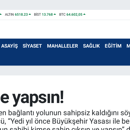
ALTIN
6518.23
BİST
13.768
BTC
64.602,05
ASAYİŞ
SİYASET
MAHALLELER
SAĞLIK
EĞİTİM
M
e yapsın!
çen bağlantı yolunun sahipsiz kaldığını 
 “Yedi yıl önce Büyükşehir Yasası ile be
un sahibi kimse sahip çıksın ve yapsın” d