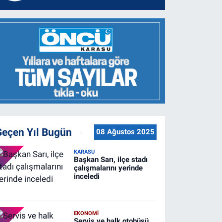
Geçen Yıl Bugün
08 Ağustos 2025
KARASU
Başkan Sarı, ilçe stadı
çalışmalarını yerinde
inceledi
EKONOMİ
Servis ve halk otobüsü