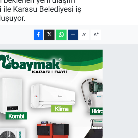
ı beklenen yeni ulaşım
ile Karasu Belediyesi iş
luşuyor.
-
+
A
A