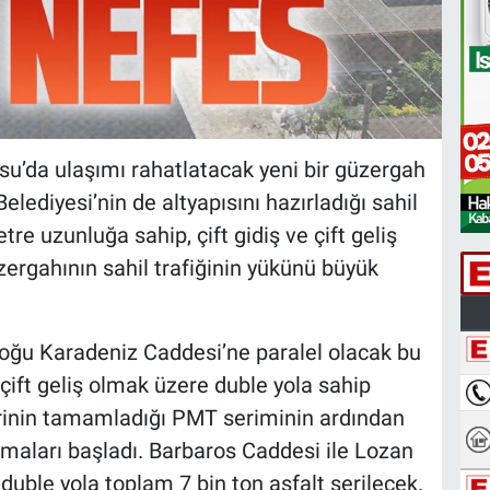
su’da ulaşımı rahatlatacak yeni bir güzergah
elediyesi’nin de altyapısını hazırladığı sahil
re uzunluğa sahip, çift gidiş ve çift geliş
ergahının sahil trafiğinin yükünü büyük
Doğu Karadeniz Caddesi’ne paralel olacak bu
, çift geliş olmak üzere duble yola sahip
erinin tamamladığı PMT seriminin ardından
şmaları başladı. Barbaros Caddesi ile Lozan
duble yola toplam 7 bin ton asfalt serilecek.