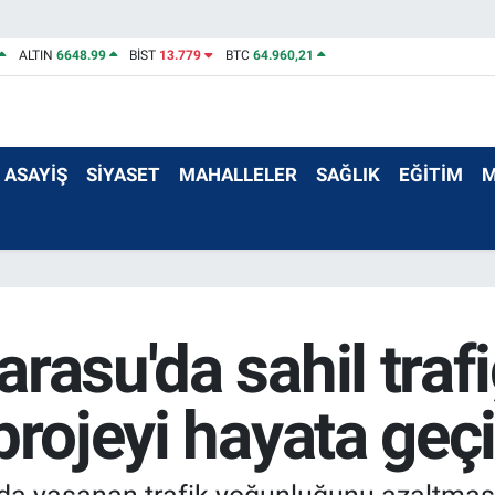
ALTIN
6648.99
BİST
13.779
BTC
64.960,21
ASAYİŞ
SİYASET
MAHALLELER
SAĞLIK
EĞİTİM
M
rasu'da sahil trafi
projeyi hayata geçi