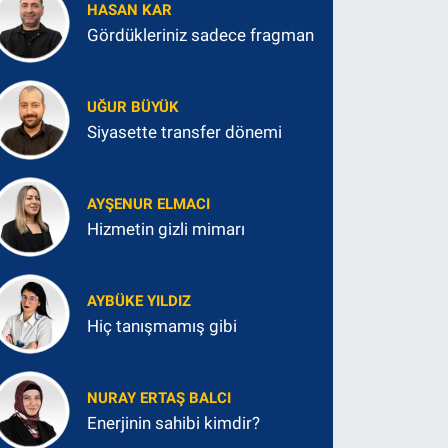
HASAN KAR
Gördükleriniz sadece fragman
UĞUR BÜYÜK
Siyasette transfer dönemi
AYŞENUR ELMACI
Hizmetin gizli mimarı
AYBÜKE YILDIZ
Hiç tanışmamış gibi
NURAY ERTAŞ BALCI
Enerjinin sahibi kimdir?