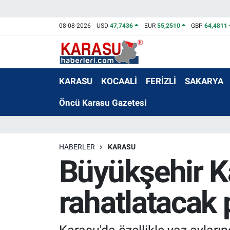
08-08-2026
USD
47,7436
EUR
55,2510
GBP
64,4811
KARASU
KOCAALİ
FERİZLİ
SAKARYA
Öncü Karasu Gazetesi
HABERLER
KARASU
Büyükşehir Ka
rahatlatacak 