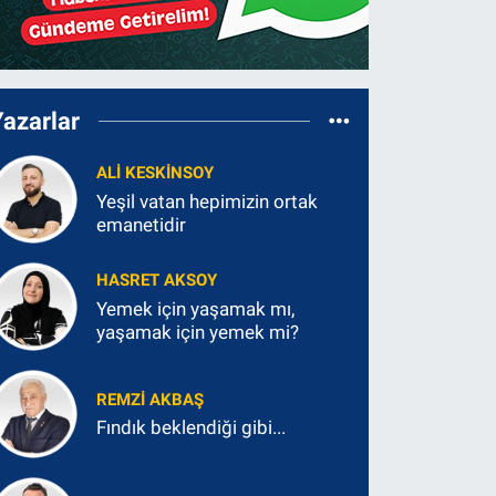
Yazarlar
ALI KESKINSOY
Yeşil vatan hepimizin ortak
emanetidir
HASRET AKSOY
Yemek için yaşamak mı,
yaşamak için yemek mi?
REMZI AKBAŞ
Fındık beklendiği gibi...