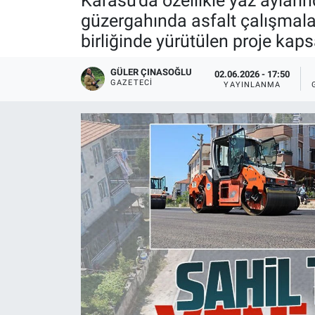
Karasu'da özellikle yaz aylar
güzergahında asfalt çalışmalar
birliğinde yürütülen proje kap
GÜLER ÇINASOĞLU
02.06.2026 - 17:50
GAZETECI
YAYINLANMA