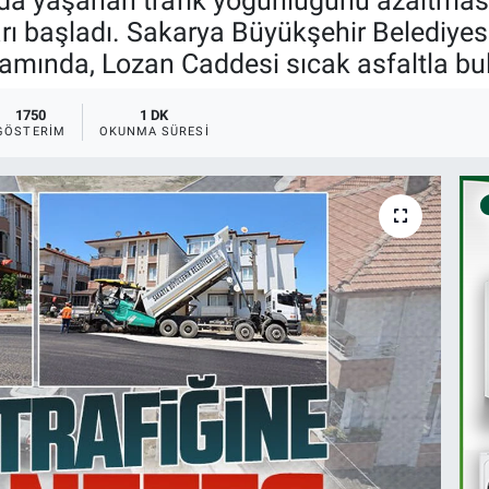
ında yaşanan trafik yoğunluğunu azaltmas
ı başladı. Sakarya Büyükşehir Belediyesi 
samında, Lozan Caddesi sıcak asfaltla bu
1750
1 DK
GÖSTERIM
OKUNMA SÜRESI