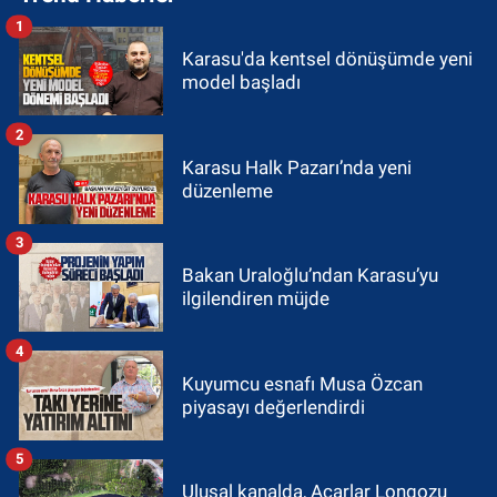
1
Karasu'da kentsel dönüşümde yeni
model başladı
2
Karasu Halk Pazarı’nda yeni
düzenleme
3
Bakan Uraloğlu’ndan Karasu’yu
ilgilendiren müjde
4
Kuyumcu esnafı Musa Özcan
piyasayı değerlendirdi
5
Ulusal kanalda, Acarlar Longozu