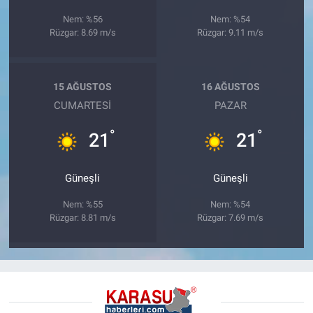
Nem: %56
Nem: %54
Rüzgar: 8.69 m/s
Rüzgar: 9.11 m/s
15 AĞUSTOS
16 AĞUSTOS
CUMARTESI
PAZAR
°
°
21
21
Güneşli
Güneşli
Nem: %55
Nem: %54
Rüzgar: 8.81 m/s
Rüzgar: 7.69 m/s