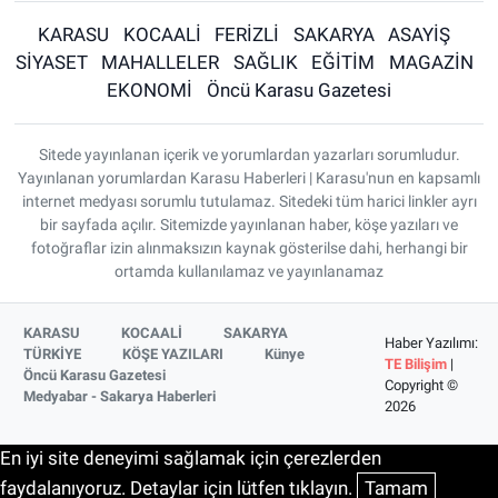
KARASU
KOCAALİ
FERİZLİ
SAKARYA
ASAYİŞ
SİYASET
MAHALLELER
SAĞLIK
EĞİTİM
MAGAZİN
EKONOMİ
Öncü Karasu Gazetesi
Sitede yayınlanan içerik ve yorumlardan yazarları sorumludur.
Yayınlanan yorumlardan Karasu Haberleri | Karasu'nun en kapsamlı
internet medyası sorumlu tutulamaz. Sitedeki tüm harici linkler ayrı
bir sayfada açılır. Sitemizde yayınlanan haber, köşe yazıları ve
fotoğraflar izin alınmaksızın kaynak gösterilse dahi, herhangi bir
ortamda kullanılamaz ve yayınlanamaz
KARASU
KOCAALİ
SAKARYA
Haber Yazılımı:
TÜRKİYE
KÖŞE YAZILARI
Künye
TE Bilişim
|
Öncü Karasu Gazetesi
Copyright ©
Medyabar - Sakarya Haberleri
2026
En iyi site deneyimi sağlamak için çerezlerden
faydalanıyoruz. Detaylar için lütfen tıklayın.
Tamam