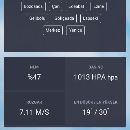
Bozcaada
Çan
Eceabat
Ezine
Gelibolu
Gökçeada
Lapseki
Merkez
Yenice
NEM
BASINÇ
%47
1013 HPA
hpa
RÜZGAR
EN DÜŞÜK / EN YÜKSEK
°
°
7.11 M/S
19
/ 30