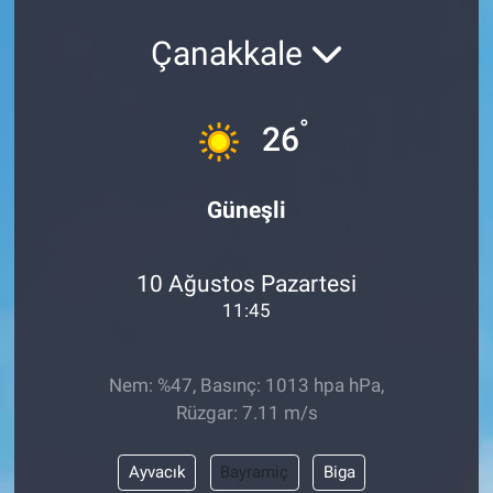
Çanakkale
°
26
Güneşli
10 Ağustos Pazartesi
11:45
Nem: %47, Basınç: 1013 hpa hPa,
Rüzgar: 7.11 m/s
Ayvacık
Bayramiç
Biga