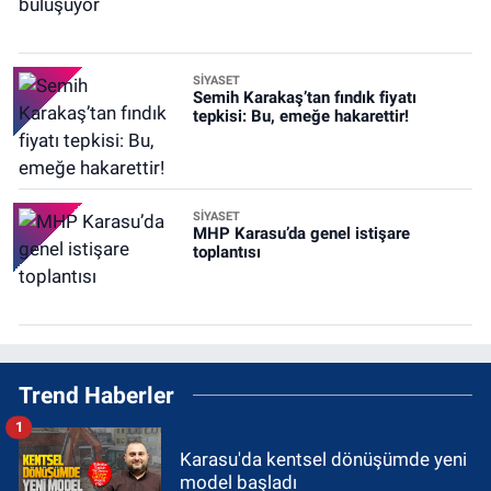
SİYASET
Semih Karakaş’tan fındık fiyatı
tepkisi: Bu, emeğe hakarettir!
SİYASET
MHP Karasu’da genel istişare
toplantısı
Trend Haberler
1
Karasu'da kentsel dönüşümde yeni
model başladı