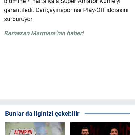
bitimine 4 hafta kala Süper Amatör Küme’yi
garantiledi. Darıçayırıspor ise Play-Off iddiasını
sürdürüyor.
Ramazan Marmara’nın haberi
Bunlar da ilginizi çekebilir