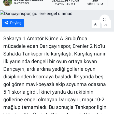
02.02.2024 - 10:05
280
GAZETECI
YAYINLANMA
GÖSTERIM
O
Paylaş
-
+
A
A
Sakarya 1.Amatör Küme A Grubu'nda
mücadele eden Darıçayırıspor, Erenler 2 No’lu
Saha’da Tankspor ile karşılaştı. Karşılaşmanın
ilk yarısında dengeli bir oyun ortaya koyan
Darıçayırı, ardı ardına yediği gollerle oyun
disiplininden kopmaya başladı. İlk yarıda beş
gol gören mavi-beyazlı ekip soyunma odasına
5-1 skorla girdi. İkinci yarıda da rakibinin
gollerine engel olmayan Darıçayırı, maçı 10-2
mağlup tamamladı. Bu sonuçla Tankspor ligin