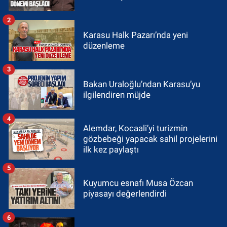
2
Karasu Halk Pazarı’nda yeni
düzenleme
3
Bakan Uraloğlu’ndan Karasu’yu
ilgilendiren müjde
4
Alemdar, Kocaali’yi turizmin
gözbebeği yapacak sahil projelerini
ilk kez paylaştı
5
Kuyumcu esnafı Musa Özcan
piyasayı değerlendirdi
6