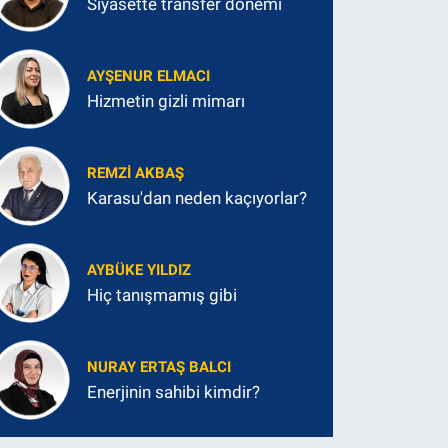
Siyasette transfer dönemi
AYŞENUR ELMACI
Hizmetin gizli mimarı
REMZI AKBAŞ
Karasu'dan neden kaçıyorlar?
AYBÜKE YILDIZ
Hiç tanışmamış gibi
NURAY ERTAŞ BALCI
Enerjinin sahibi kimdir?