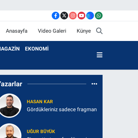
Anasayfa
Video Galeri
Künye
AGAZİN
EKONOMİ
Yazarlar
HASAN KAR
Gördükleriniz sadece fragman
UĞUR BÜYÜK