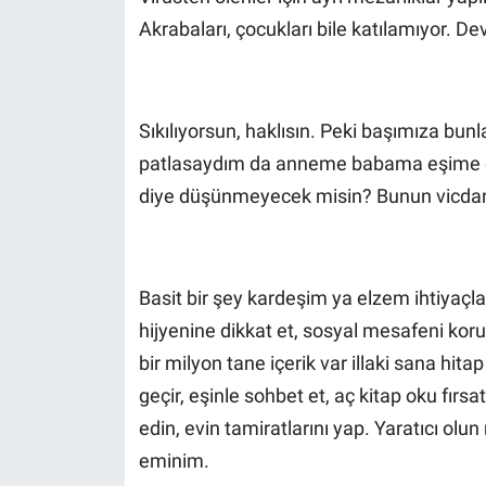
Akrabaları, çocukları bile katılamıyor. De
Sıkılıyorsun, haklısın. Peki başımıza bu
patlasaydım da anneme babama eşime ç
diye düşünmeyecek misin? Bunun vicdan
Basit bir şey kardeşim ya elzem ihtiyaçlar
hijyenine dikkat et, sosyal mesafeni koru
bir milyon tane içerik var illaki sana hit
geçir, eşinle sohbet et, aç kitap oku fırsa
edin, evin tamiratlarını yap. Yaratıcı ol
eminim.