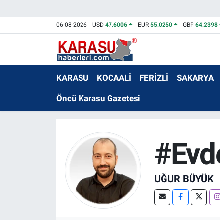
06-08-2026
USD
47,6006
EUR
55,0250
GBP
64,2398
KARASU
KOCAALİ
FERİZLİ
SAKARYA
Öncü Karasu Gazetesi
#Evd
UĞUR BÜYÜK