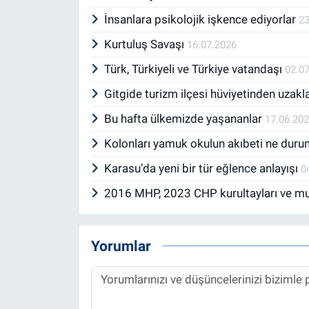
İnsanlara psikolojik işkence ediyorlar
23
Kurtuluş Savaşı
16.07.2026
Türk, Türkiyeli ve Türkiye vatandaşı
02.0
Gitgide turizm ilçesi hüviyetinden uzak
Bu hafta ülkemizde yaşananlar
17.06.20
Kolonları yamuk okulun akıbeti ne dur
Karasu’da yeni bir tür eğlence anlayışı
0
2016 MHP, 2023 CHP kurultayları ve mut
Yorumlar