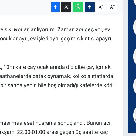
-
+
A
A
 sıkılıyorlar, anlıyorum. Zaman zor geçiyor, ev
cuklar ayrı, ev işleri ayrı, geçim sıkıntısı apayrı.
, 10m kare çay ocaklarında dip dibe çay içmek,
raathanelerde batak oynamak, kol kola statlarda
r sandalyenin bile boş olmadığı kafelerde körili
ası maalesef hüsranla sonuçlandı. Bunun acı
akşamı 22:00-01:00 arası geçen üç saatte kaç