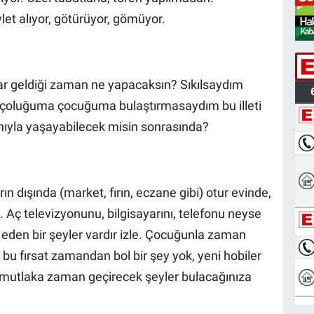
vlet alıyor, götürüyor, gömüyor.
nlar geldiği zaman ne yapacaksın? Sıkılsaydım
oluğuma çocuğuma bulaştırmasaydım bu illeti
ıyla yaşayabilecek misin sonrasında?
ın dışında (market, fırın, eczane gibi) otur evinde,
. Aç televizyonunu, bilgisayarını, telefonu neyse
ap eden bir şeyler vardır izle. Çocuğunla zaman
t bu fırsat zamandan bol bir şey yok, yeni hobiler
un mutlaka zaman geçirecek şeyler bulacağınıza