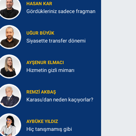
HASAN KAR
Gördükleriniz sadece fragman
UĞUR BÜYÜK
Siyasette transfer dönemi
AYŞENUR ELMACI
Hizmetin gizli mimarı
REMZI AKBAŞ
Karasu'dan neden kaçıyorlar?
AYBÜKE YILDIZ
Hiç tanışmamış gibi