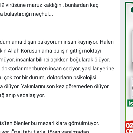
-19 virüsüne maruz kaldığını, bunlardan kaç
 bulaştırdığı meçhul...
ordum ama dışarı bakıyorum insan kaynıyor. Halen
akın Allah Korusun ama bu işin gittiği noktayı
üyor, insanlar bilinci açıkken boğularak ölüyor.
, doktorlar mecburen insan seçiyor, yaşlılar yerine
çok zor bir durum, doktorların psikolojisi
na ölüyor. Yakınlarını son kez göremeden ölüyor.
ağlanıp vedalaşıyor.
rüs'ten ölenler bu mezarlıklara gömülmüyor.
lıyor. Özel tabutlarla, tören yapılmadan.