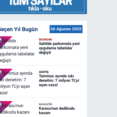
Geçen Yıl Bugün
06 Ağustos 2025
EKONOMİ
Sahilde parkomata yeni
uygulama tabelalar
değişti
ASAYİŞ
Temmuz ayında sıkı
denetim: 7 milyon TL’yi
aşan ceza!
MAGAZİN
Karasu'nun dedikodu
kazanı