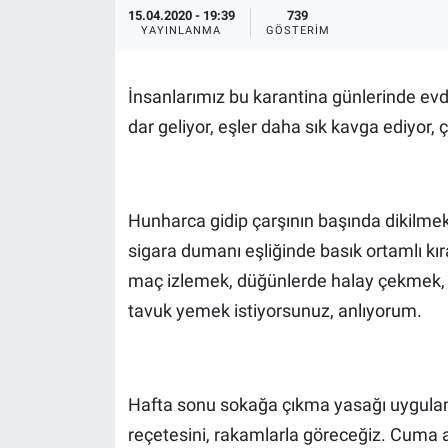
15.04.2020 - 19:39
739
YAYINLANMA
GÖSTERIM
İnsanlarımız bu karantina günlerinde evde
dar geliyor, eşler daha sık kavga ediyor, ço
Hunharca gidip çarşının başında dikilmek
sigara dumanı eşliğinde basık ortamlı kı
maç izlemek, düğünlerde halay çekmek, bi
tavuk yemek istiyorsunuz, anlıyorum.
Hafta sonu sokağa çıkma yasağı uygulam
reçetesini, rakamlarla göreceğiz. Cuma 