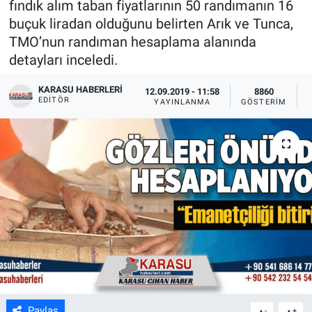
fındık alım taban fiyatlarının 50 randımanın 16
buçuk liradan olduğunu belirten Arık ve Tunca,
TMO’nun randıman hesaplama alanında
detayları inceledi.
KARASU HABERLERI
12.09.2019 - 11:58
8860
EDITÖR
YAYINLANMA
GÖSTERIM
Paylaş
-
+