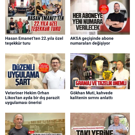
Hasan Emanet’ten 22.yıla özel
AKSA geçişinde abone
teşekkür turu
numaraları değişiyor
Veteriner Hekim Orhan
Gökhan Muti, kahvede
Likos'tan ayda bir dış parazit
kalitenin sırrını anlattı
uygulaması önerisi