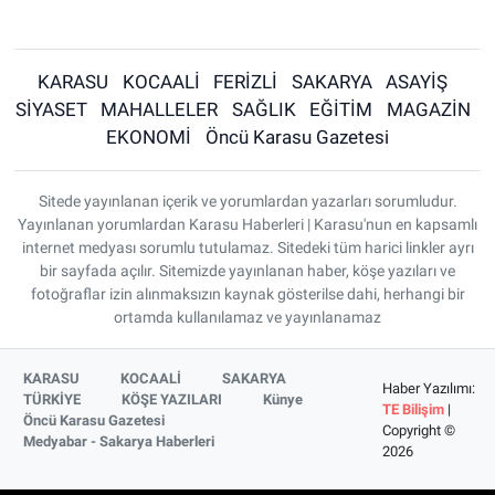
KARASU
KOCAALİ
FERİZLİ
SAKARYA
ASAYİŞ
SİYASET
MAHALLELER
SAĞLIK
EĞİTİM
MAGAZİN
EKONOMİ
Öncü Karasu Gazetesi
Sitede yayınlanan içerik ve yorumlardan yazarları sorumludur.
Yayınlanan yorumlardan Karasu Haberleri | Karasu'nun en kapsamlı
internet medyası sorumlu tutulamaz. Sitedeki tüm harici linkler ayrı
bir sayfada açılır. Sitemizde yayınlanan haber, köşe yazıları ve
fotoğraflar izin alınmaksızın kaynak gösterilse dahi, herhangi bir
ortamda kullanılamaz ve yayınlanamaz
KARASU
KOCAALİ
SAKARYA
Haber Yazılımı:
TÜRKİYE
KÖŞE YAZILARI
Künye
TE Bilişim
|
Öncü Karasu Gazetesi
Copyright ©
Medyabar - Sakarya Haberleri
2026