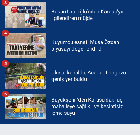
3
Bakan Uraloğlu’ndan Karasu’yu
ilgilendiren müjde
4
Kuyumcu esnafı Musa Özcan
piyasayı değerlendirdi
5
Ulusal kanalda, Acarlar Longozu
geniş yer buldu
6
Büyükşehir’den Karasu’daki üç
mahalleye sağlıklı ve kesintisiz
içme suyu