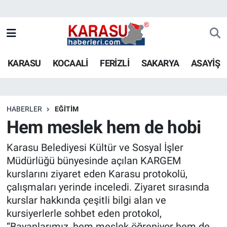
KARASU
KOCAALİ
FERİZLİ
SAKARYA
ASAYİŞ
HABERLER
EĞİTİM
Hem meslek hem de hobi
Karasu Belediyesi Kültür ve Sosyal İşler
Müdürlüğü bünyesinde açılan KARGEM
kurslarını ziyaret eden Karasu protokolü,
çalışmaları yerinde inceledi. Ziyaret sırasında
kurslar hakkında çeşitli bilgi alan ve
kursiyerlerle sohbet eden protokol,
“Bayanlarımız, hem meslek öğreniyor hem de