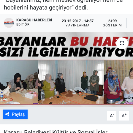
hobilerini hayata geçiriyor” dedi.
KARASU HABERLERI
23.12.2017 - 14:37
6199
EDITÖR
YAYINLANMA
GÖSTERIM
Paylaş
-
+
A
A
Karasu Belediyesi Kültür ve Sosyal İşler