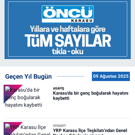
Geçen Yıl Bugün
09 Ağustos 2025
ASAYİŞ
Karasu’da bir genç boğularak hayatını
kaybetti
SİYASET
YRP Karasu İlçe Teşkilatı’ndan Genel