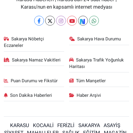
Karasu'nun en kapsamlı internet medyası
Sakarya Nöbetçi
Sakarya Hava Durumu
Eczaneler
Sakarya Namaz Vakitleri
Sakarya Trafik Yoğunluk
Haritası
Puan Durumu ve Fikstür
Tüm Manşetler
Son Dakika Haberleri
Haber Arşivi
KARASU
KOCAALİ
FERİZLİ
SAKARYA
ASAYİŞ
SİYASET
MAHALLELER
SAĞLIK
EĞİTİM
MAGAZİN