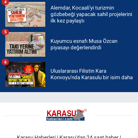
4
Alemdar, Kocaali’yi turizmin
gözbebeği yapacak sahil projelerini
ilk kez paylaştı
5
Kuyumcu esnafı Musa Özcan
piyasayı değerlendirdi
6
Uluslararası Filistin Kara
Konvoyu’nda Karasulu bir isim daha
Karasu Haberleri | Karasu'dan 24 saat haber |