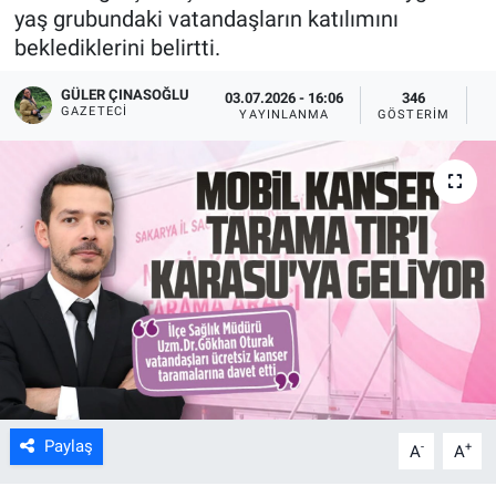
yaş grubundaki vatandaşların katılımını
beklediklerini belirtti.
GÜLER ÇINASOĞLU
03.07.2026 - 16:06
346
GAZETECI
YAYINLANMA
GÖSTERIM
O
Paylaş
-
+
A
A