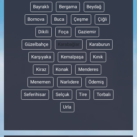
Bayraklı
Bergama
Beydağ
Bornova
Buca
Çeşme
Çiğli
Dikili
Foça
Gaziemir
Güzelbahçe
Karabağlar
Karaburun
Karşıyaka
Kemalpaşa
Kınık
Kiraz
Konak
Menderes
Menemen
Narlıdere
Ödemiş
Seferihisar
Selçuk
Tire
Torbalı
Urla