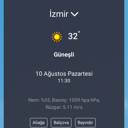
İzmir
°
32
Güneşli
10 Ağustos Pazartesi
11:30
Nem: %35, Basınç: 1009 hpa hPa,
Rüzgar: 5.11 m/s
Aliağa
Balçova
Bayındır