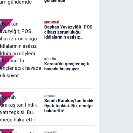
gündemde
EKONOMİ
Başkan Yavuzyiğit, POS
cihazı zorunluluğu
iddialarının asılsız
olduğunu söyledi
KÜLTÜR
Karasu’da gençler açık
havada buluşuyor
SİYASET
Semih Karakaş’tan fındık
fiyatı tepkisi: Bu, emeğe
hakarettir!
SİYASET