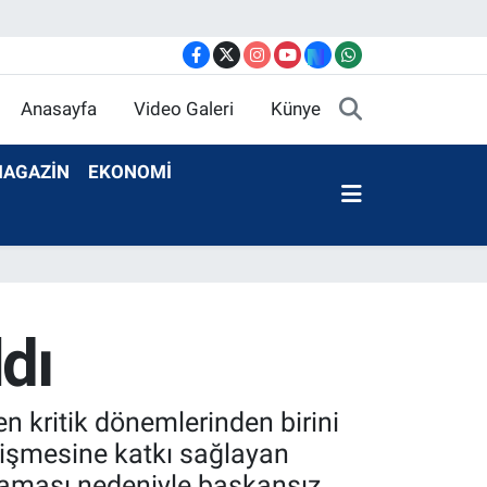
Anasayfa
Video Galeri
Künye
AGAZİN
EKONOMİ
dı
n kritik dönemlerinden birini
etişmesine katkı sağlayan
amaması nedeniyle başkansız