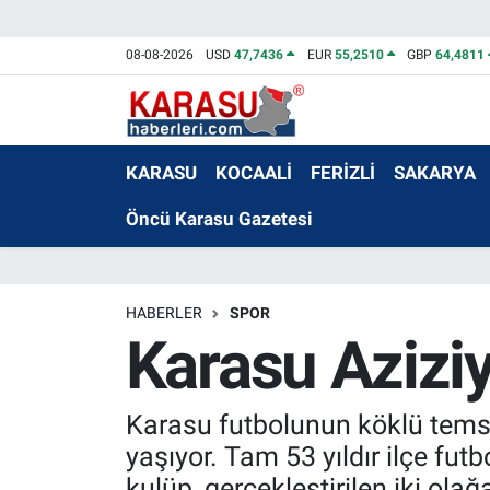
08-08-2026
USD
47,7436
EUR
55,2510
GBP
64,4811
KARASU
KOCAALİ
FERİZLİ
SAKARYA
Öncü Karasu Gazetesi
HABERLER
SPOR
Karasu Aziziy
Karasu futbolunun köklü temsil
yaşıyor. Tam 53 yıldır ilçe fu
kulüp, gerçekleştirilen iki o