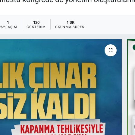
1
120
1 DK
PAYLAŞIM
GÖSTERIM
OKUNMA SÜRESI