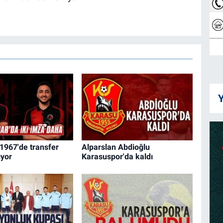
Y
1967'de transfer
Alparslan Abdioğlu
yor
Karasuspor'da kaldı