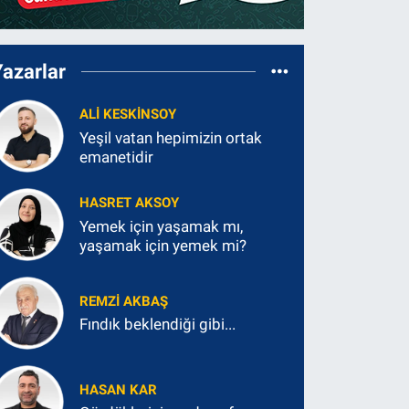
Yazarlar
ALI KESKINSOY
Yeşil vatan hepimizin ortak
emanetidir
HASRET AKSOY
Yemek için yaşamak mı,
yaşamak için yemek mi?
REMZI AKBAŞ
Fındık beklendiği gibi...
HASAN KAR