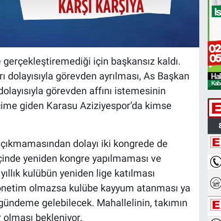
e gerçekleştiremediği için başkansız kaldı.
rı dolayısıyla görevden ayrılması, As Başkan
 dolayısıyla görevden affını istemesinin
eçime giden Karasu Aziziyespor’da kimse
 çıkmamasından dolayı iki kongrede de
içinde yeniden kongre yapılmaması ve
llık kulübün yeniden lige katılması
ş yönetim olmazsa kulübe kayyum atanması ya
gündeme gelebilecek. Mahallelinin, takımın
olması bekleniyor.