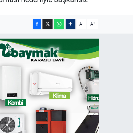
-
+
A
A