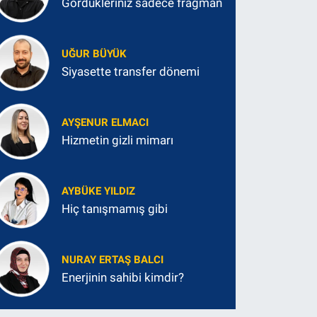
Gördükleriniz sadece fragman
UĞUR BÜYÜK
Siyasette transfer dönemi
AYŞENUR ELMACI
Hizmetin gizli mimarı
AYBÜKE YILDIZ
Hiç tanışmamış gibi
NURAY ERTAŞ BALCI
Enerjinin sahibi kimdir?