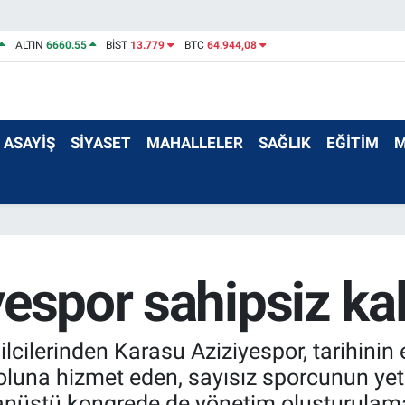
ALTIN
6660.55
BİST
13.779
BTC
64.944,08
ASAYİŞ
SİYASET
MAHALLELER
SAĞLIK
EĞİTİM
M
espor sahipsiz kal
cilerinden Karasu Aziziyespor, tarihinin e
tboluna hizmet eden, sayısız sporcunun y
lağanüstü kongrede de yönetim oluşturul