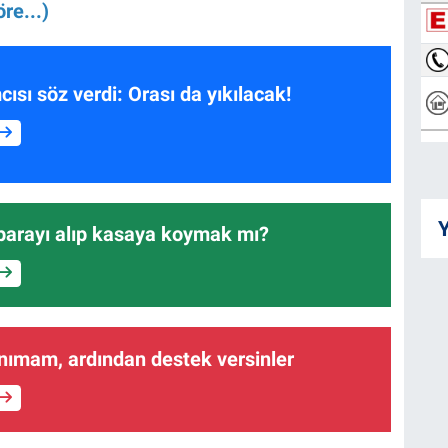
re...)
ısı söz verdi: Orası da yıkılacak!
Y
 parayı alıp kasaya koymak mı?
anımam, ardından destek versinler