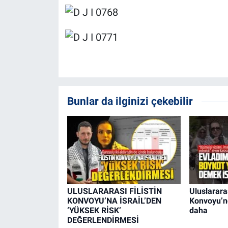
Bunlar da ilginizi çekebilir
ULUSLARARASI FİLİSTİN
Uluslararas
KONVOYU’NA İSRAİL’DEN
Konvoyu’nd
‘YÜKSEK RİSK’
daha
DEĞERLENDİRMESİ