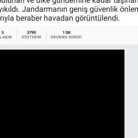
bulunan ve ülke gündemine kadar taşınan k
ıkıldı. Jandarmanın geniş güvenlik önlemi
arıyla beraber havadan görüntülendi.
5
5799
1 DK
YLAŞIM
GÖSTERIM
OKUNMA SÜRESI