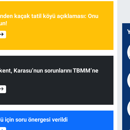
’nden kaçak tatil köyü açıklaması: Onu
un!
kent, Karasu’nun sorunlarını TBMM’ne
ü için soru önergesi verildi