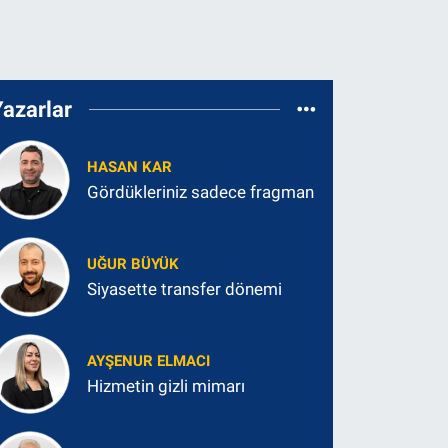
Yazarlar
HASAN KAR
Gördükleriniz sadece fragman
UĞUR BÜYÜK
Siyasette transfer dönemi
AYŞENUR ELMACI
Hizmetin gizli mimarı