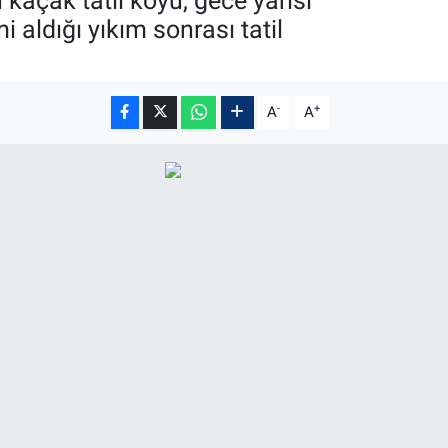
açak tatil köyü, gece yarısı
 aldığı yıkım sonrası tatil
-
+
A
A