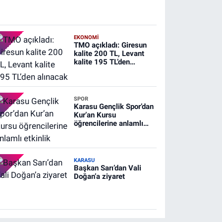
EKONOMİ
TMO açıkladı: Giresun
kalite 200 TL, Levant
kalite 195 TL’den
alınacak
SPOR
Karasu Gençlik Spor’dan
Kur’an Kursu
öğrencilerine anlamlı
etkinlik
KARASU
Başkan Sarı’dan Vali
Doğan’a ziyaret