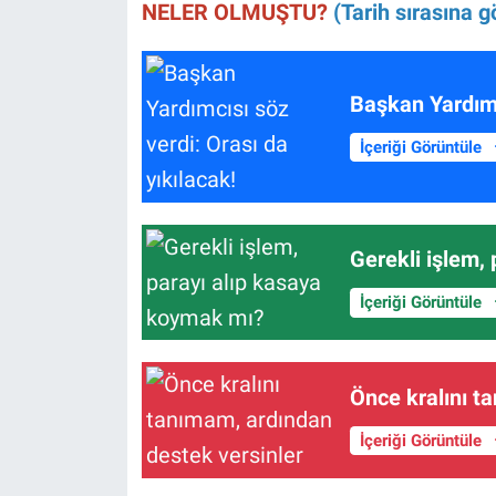
NELER OLMUŞTU?
(Tarih sırasına gö
Başkan Yardımc
İçeriği Görüntüle
Gerekli işlem,
İçeriği Görüntüle
Önce kralını t
İçeriği Görüntüle