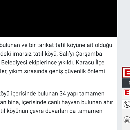
lunan ve bir tarikat tatil köyüne ait olduğu
indeki imarsız tatil köyü, Salı’yı Çarşamba
elediyesi ekiplerince yıkıldı. Karasu İlçe
er, yıkım sırasında geniş güvenlik önlemi
l köyü içerisinde bulunan 34 yapı tamamen
lan bina, içerisinde canlı hayvan bulunan ahır
tatil köyünün çevre duvarları da tamamen