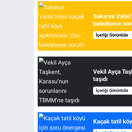
Sakarya Valisi
belediyeye sor
İçeriği Görüntüle
Vekil Ayça Taş
taşıdı
İçeriği Görüntüle
Kaçak tatil köy