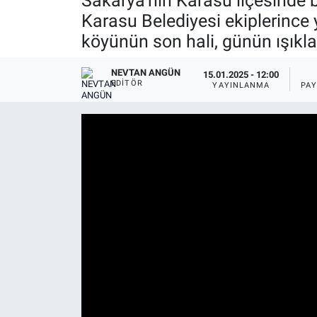
Sakarya’nın Karasu ilçesinde 
Karasu Belediyesi ekiplerince y
köyünün son hali, günün ışıkl
NEVTAN ANGÜN
15.01.2025 - 12:00
EDITÖR
YAYINLANMA
PA