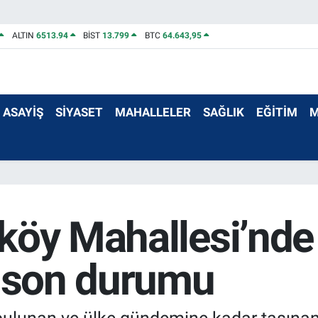
ALTIN
6513.94
BİST
13.799
BTC
64.643,95
ASAYİŞ
SİYASET
MAHALLELER
SAĞLIK
EĞİTİM
M
köy Mahallesi’nde 
n son durumu