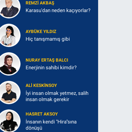
REMZI AKBAŞ
Karasu'dan neden kaçıyorlar?
AYBÜKE YILDIZ
Hiç tanışmamış gibi
NURAY ERTAŞ BALCI
Enerjinin sahibi kimdir?
ALI KESKINSOY
İyi insan olmak yetmez, salih
insan olmak gerekir
HASRET AKSOY
İnsanın kendi "Hira"sına
dönüşü