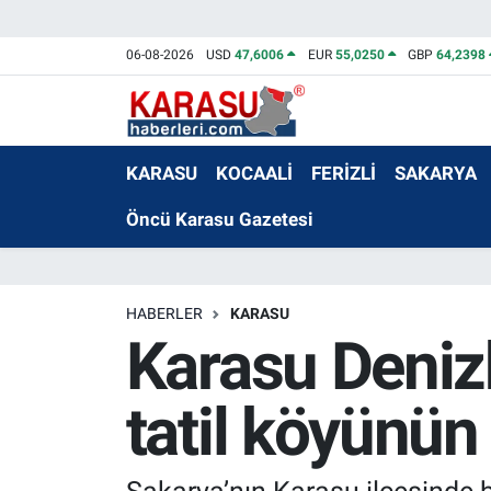
06-08-2026
USD
47,6006
EUR
55,0250
GBP
64,2398
KARASU
KOCAALİ
FERİZLİ
SAKARYA
Öncü Karasu Gazetesi
HABERLER
KARASU
Karasu Deniz
tatil köyünü