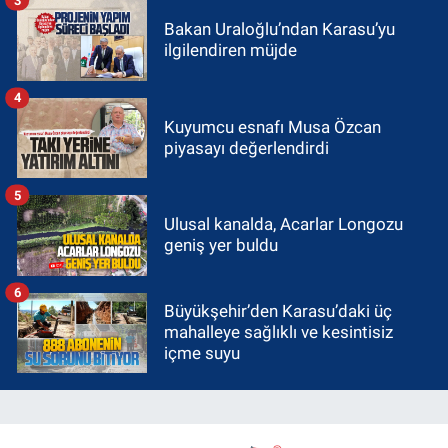
Bakan Uraloğlu’ndan Karasu’yu
ilgilendiren müjde
4
Kuyumcu esnafı Musa Özcan
piyasayı değerlendirdi
5
Ulusal kanalda, Acarlar Longozu
geniş yer buldu
6
Büyükşehir’den Karasu’daki üç
mahalleye sağlıklı ve kesintisiz
içme suyu