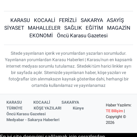
KARASU
KOCAALİ
FERİZLİ
SAKARYA
ASAYİŞ
SİYASET
MAHALLELER
SAĞLIK
EĞİTİM
MAGAZİN
EKONOMİ
Öncü Karasu Gazetesi
Sitede yayınlanan içerik ve yorumlardan yazarları sorumludur.
Yayınlanan yorumlardan Karasu Haberleri | Karasu'nun en kapsamlı
internet medyası sorumlu tutulamaz. Sitedeki tüm harici linkler ayrı
bir sayfada açılır. Sitemizde yayınlanan haber, köşe yazıları ve
fotoğraflar izin alınmaksızın kaynak gösterilse dahi, herhangi bir
ortamda kullanılamaz ve yayınlanamaz
KARASU
KOCAALİ
SAKARYA
Haber Yazılımı:
TÜRKİYE
KÖŞE YAZILARI
Künye
TE Bilişim
|
Öncü Karasu Gazetesi
Copyright ©
Medyabar - Sakarya Haberleri
2026
En iyi site deneyimi sağlamak için çerezlerden