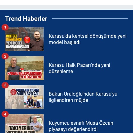
Trend Haberler
1
Karasu'da kentsel dönüşümde yeni
model başladı
2
Karasu Halk Pazarı’nda yeni
düzenleme
3
Bakan Uraloğlu’ndan Karasu’yu
ilgilendiren müjde
4
Kuyumcu esnafı Musa Özcan
piyasayı değerlendirdi