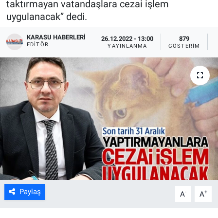
taktırmayan vatandaşlara cezai işlem
uygulanacak” dedi.
KARASU HABERLERI
26.12.2022 - 13:00
879
EDITÖR
YAYINLANMA
GÖSTERIM
Paylaş
-
+
A
A