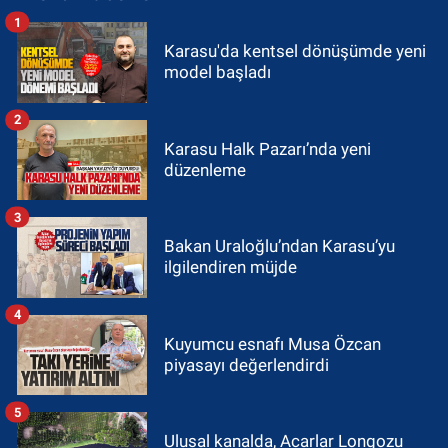
1
Karasu'da kentsel dönüşümde yeni
model başladı
2
Karasu Halk Pazarı’nda yeni
düzenleme
3
Bakan Uraloğlu’ndan Karasu’yu
ilgilendiren müjde
4
Kuyumcu esnafı Musa Özcan
piyasayı değerlendirdi
5
Ulusal kanalda, Acarlar Longozu