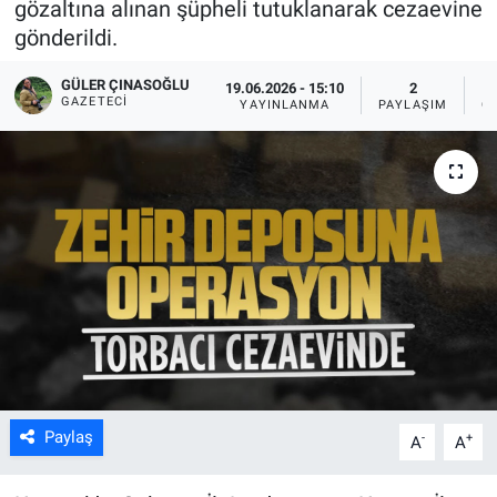
gözaltına alınan şüpheli tutuklanarak cezaevine
gönderildi.
GÜLER ÇINASOĞLU
19.06.2026 - 15:10
2
GAZETECI
YAYINLANMA
PAYLAŞIM
G
Paylaş
-
+
A
A