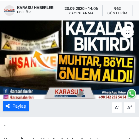
KARASU HABERLERI
23.09.2020 - 14:06
962
EDITÖR
YAYINLANMA
GÖSTERIM
Paylaş
-
+
A
A
-