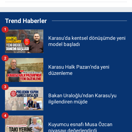
Trend Haberler
1
Karasu'da kentsel dönüşümde yeni
model başladı
2
Karasu Halk Pazarı’nda yeni
düzenleme
3
Bakan Uraloğlu’ndan Karasu’yu
ilgilendiren müjde
4
Kuyumcu esnafı Musa Özcan
piyasayı değerlendirdi