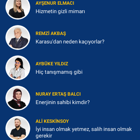
AYŞENUR ELMACI
Hizmetin gizli mimarı
REMZI AKBAŞ
Karasu'dan neden kaçıyorlar?
AYBÜKE YILDIZ
Hiç tanışmamış gibi
NURAY ERTAŞ BALCI
Enerjinin sahibi kimdir?
ALI KESKINSOY
İyi insan olmak yetmez, salih insan olmak
gerekir