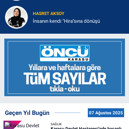
HASRET AKSOY
İnsanın kendi "Hira"sına dönüşü
Geçen Yıl Bugün
07 Ağustos 2025
SAĞLIK
Karasu Devlet Hastanesi’nde başarılı