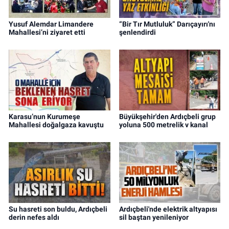
Yusuf Alemdar Limandere
“Bir Tır Mutluluk” Darıçayırı'nı
Mahallesi’ni ziyaret etti
şenlendirdi
Karasu’nun Kurumeşe
Büyükşehir'den Ardıçbeli grup
Mahallesi doğalgaza kavuştu
yoluna 500 metrelik v kanal
Su hasreti son buldu, Ardıçbeli
Ardıçbeli'nde elektrik altyapısı
derin nefes aldı
sil baştan yenileniyor