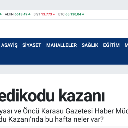
ALTIN
6618.49
BİST
13.773
BTC
65.130,04
ASAYİŞ
SİYASET
MAHALLELER
SAĞLIK
EĞİTİM
M
edikodu kazanı
dyası ve Öncü Karasu Gazetesi Haber Mü
du Kazanı’nda bu hafta neler var?