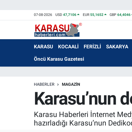
07-08-2026
USD
47,7106
EUR
55,1652
GBP
64,4046
KARASU
KOCAALİ
FERİZLİ
SAKARYA
Öncü Karasu Gazetesi
HABERLER
MAGAZİN
Karasu’nun d
Karasu Haberleri İnternet Me
hazırladığı Karasu’nun Dediko