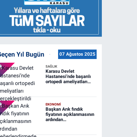
Geçen Yıl Bugün
07 Ağustos 2025
SAĞLIK
Karasu Devlet
Hastanesi’nde başarılı
ortopedi ameliyatları
gerçekleştirildi
EKONOMİ
Başkan Arık fındık
fiyatının açıklanmasının
ardından
değerlendirmede
bulundu