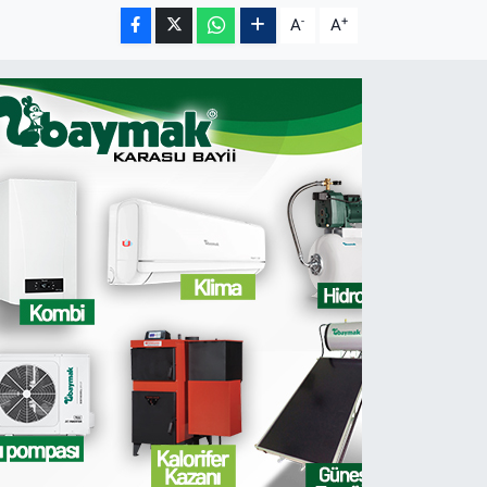
-
+
A
A