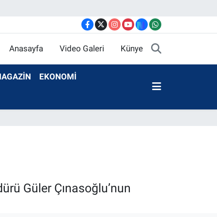
Anasayfa
Video Galeri
Künye
AGAZİN
EKONOMİ
dürü Güler Çınasoğlu’nun