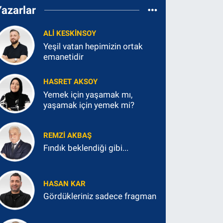
Yazarlar
ALI KESKINSOY
Yeşil vatan hepimizin ortak
emanetidir
HASRET AKSOY
Yemek için yaşamak mı,
yaşamak için yemek mi?
REMZI AKBAŞ
Fındık beklendiği gibi...
HASAN KAR
Gördükleriniz sadece fragman