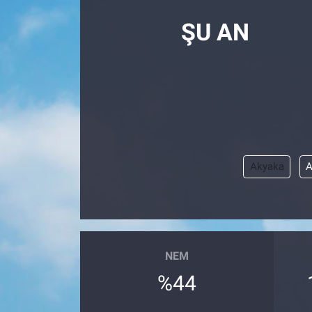
ŞU AN
Akyaka
A
NEM
%44