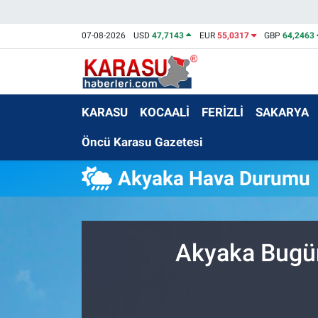
07-08-2026
USD
47,7143
EUR
55,0317
GBP
64,2463
KARASU
KOCAALİ
FERİZLİ
SAKARYA
Öncü Karasu Gazetesi
Akyaka Hava Durumu
Akyaka Bugün