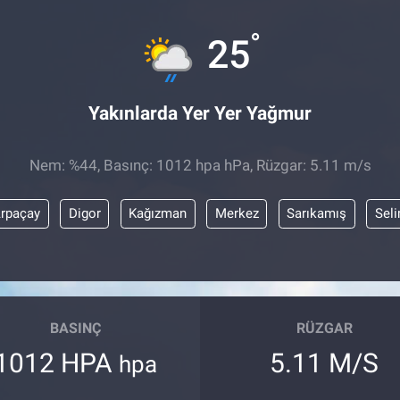
°
25
Yakınlarda Yer Yer Yağmur
Nem: %44, Basınç: 1012 hpa hPa, Rüzgar: 5.11 m/s
rpaçay
Digor
Kağızman
Merkez
Sarıkamış
Sel
BASINÇ
RÜZGAR
1012 HPA
5.11 M/S
hpa