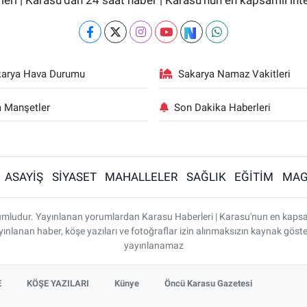
eri | Karasu'dan 24 saat haber | Karasu'nun en kapsamlı in
karya Hava Durumu
Sakarya Namaz Vakitleri
 Manşetler
Son Dakika Haberleri
ASAYİŞ
SİYASET
MAHALLELER
SAĞLIK
EĞİTİM
MAG
rumludur. Yayınlanan yorumlardan Karasu Haberleri | Karasu'nun en kaps
 yayınlanan haber, köşe yazıları ve fotoğraflar izin alınmaksızın kaynak gös
yayınlanamaz
E
KÖŞE YAZILARI
Künye
Öncü Karasu Gazetesi