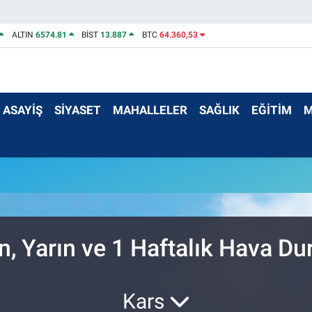
ALTIN
6574.81
BİST
13.887
BTC
64.360,53
ASAYİŞ
SİYASET
MAHALLELER
SAĞLIK
EĞİTİM
M
, Yarın ve 1 Haftalık Hava D
Kars