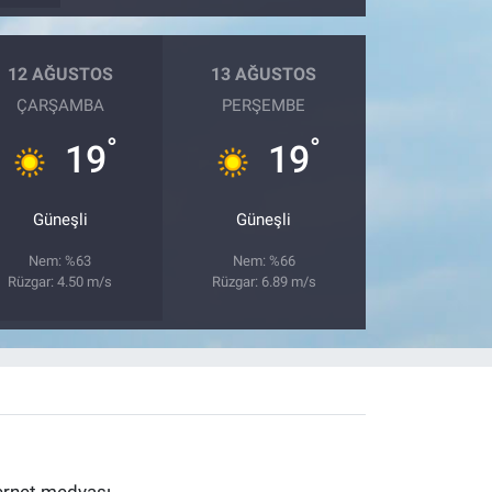
12 AĞUSTOS
13 AĞUSTOS
ÇARŞAMBA
PERŞEMBE
°
°
19
19
Güneşli
Güneşli
Nem: %63
Nem: %66
Rüzgar: 4.50 m/s
Rüzgar: 6.89 m/s