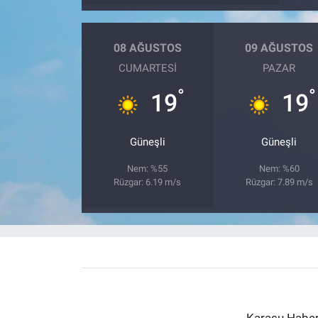
08 AĞUSTOS
09 AĞUSTOS
CUMARTESI
PAZAR
°
°
19
19
Güneşli
Güneşli
Nem: %55
Nem: %60
Rüzgar: 6.19 m/s
Rüzgar: 7.89 m/s