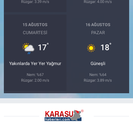
Rüzgar: 3.39 m/s
Rüzgar: 4.00 m/s
15 AĞUSTOS
16 AĞUSTOS
CUMARTESI
PAZAR
°
°
17
18
Yakınlarda Yer Yer Yağmur
Güneşli
Nem: %67
Nem: %64
Rüzgar: 2.00 m/s
Rüzgar: 3.89 m/s