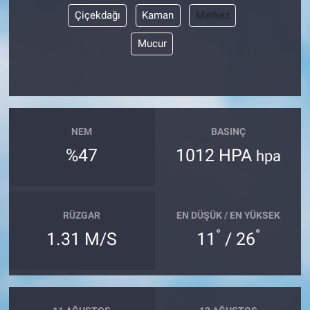
Çiçekdağı
Kaman
Merkez
Mucur
NEM
BASINÇ
%47
1012 HPA
hpa
RÜZGAR
EN DÜŞÜK / EN YÜKSEK
°
°
1.31 M/S
11
/ 26