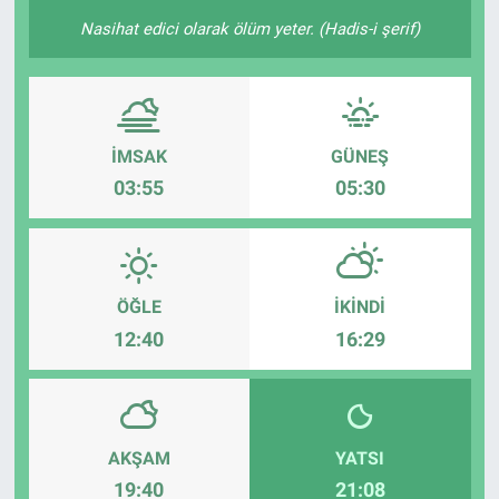
Nasihat edici olarak ölüm yeter. (Hadis-i şerif)
İMSAK
GÜNEŞ
03:55
05:30
ÖĞLE
İKINDI
12:40
16:29
AKŞAM
YATSI
19:40
21:08