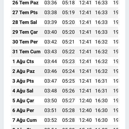
26 Tem Paz
03:36
05:18
12:41
16:33
19:54
27 Tem Pts
03:38
05:19
12:41
16:33
19:53
28 Tem Sal
03:39
05:20
12:41
16:33
19:52
29 Tem Çar
03:40
05:20
12:41
16:33
19:51
30 Tem Per
03:42
05:21
12:41
16:32
19:50
31 Tem Cum
03:43
05:22
12:41
16:32
19:49
1 Ağu Cts
03:44
05:23
12:41
16:32
19:48
2 Ağu Paz
03:46
05:24
12:41
16:32
19:47
3 Ağu Pts
03:47
05:25
12:41
16:31
19:46
4 Ağu Sal
03:48
05:26
12:41
16:31
19:45
5 Ağu Çar
03:50
05:27
12:40
16:30
19:44
6 Ağu Per
03:51
05:28
12:40
16:30
19:43
7 Ağu Cum
03:52
05:28
12:40
16:30
19:42