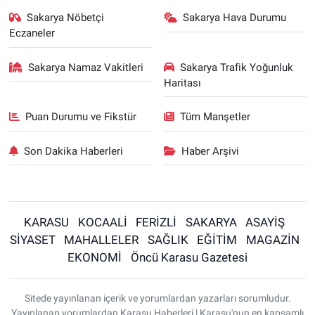
Sakarya Nöbetçi
Sakarya Hava Durumu
Eczaneler
Sakarya Namaz Vakitleri
Sakarya Trafik Yoğunluk
Haritası
Puan Durumu ve Fikstür
Tüm Manşetler
Son Dakika Haberleri
Haber Arşivi
KARASU
KOCAALİ
FERİZLİ
SAKARYA
ASAYİŞ
SİYASET
MAHALLELER
SAĞLIK
EĞİTİM
MAGAZİN
EKONOMİ
Öncü Karasu Gazetesi
Sitede yayınlanan içerik ve yorumlardan yazarları sorumludur.
Yayınlanan yorumlardan Karasu Haberleri | Karasu'nun en kapsamlı