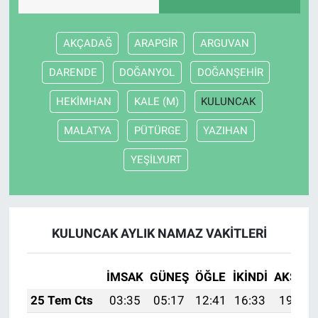
AKÇADAĞ
ARAPGİR
ARGUVAN
DARENDE
DOĞANYOL
DOĞANŞEHİR
HEKİMHAN
KALE (M)
KULUNCAK
MALATYA
PÜTÜRGE
YAZIHAN
YEŞİLYURT
KULUNCAK AYLIK NAMAZ VAKITLERI
İMSAK
GÜNEŞ
ÖĞLE
İKINDI
AKŞAM
25 Tem Cts
03:35
05:17
12:41
16:33
19:55