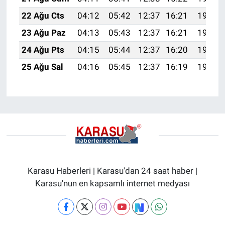
22 Ağu Cts
04:12
05:42
12:37
16:21
19:23
23 Ağu Paz
04:13
05:43
12:37
16:21
19:21
24 Ağu Pts
04:15
05:44
12:37
16:20
19:20
25 Ağu Sal
04:16
05:45
12:37
16:19
19:18
Karasu Haberleri | Karasu'dan 24 saat haber |
Karasu'nun en kapsamlı internet medyası