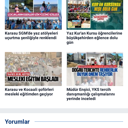
Karasu SGM’de yaz atölyeleri
Yaz Kur'an Kursu öğrencilerine
uçurtma şenliğiyle renklendi
büyükşehirden eğlence dolu
gün
Karasu ve Kocaali şoförleri
Müdür Enşici, YKS tercih
mesleki eğitimden geçiyor
danışmanlığı çalışmalarını
yerinde inceledi
Yorumlar