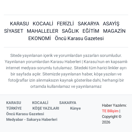
KARASU
KOCAALİ
FERİZLİ
SAKARYA
ASAYİŞ
SİYASET
MAHALLELER
SAĞLIK
EĞİTİM
MAGAZİN
EKONOMİ
Öncü Karasu Gazetesi
Sitede yayınlanan içerik ve yorumlardan yazarları sorumludur.
Yayınlanan yorumlardan Karasu Haberleri | Karasu'nun en kapsamlı
internet medyası sorumlu tutulamaz. Sitedeki tüm harici linkler ayrı
bir sayfada açılır. Sitemizde yayınlanan haber, köşe yazıları ve
fotoğraflar izin alınmaksızın kaynak gösterilse dahi, herhangi bir
ortamda kullanılamaz ve yayınlanamaz
KARASU
KOCAALİ
SAKARYA
Haber Yazılımı:
TÜRKİYE
KÖŞE YAZILARI
Künye
TE Bilişim
|
Öncü Karasu Gazetesi
Copyright ©
Medyabar - Sakarya Haberleri
2026