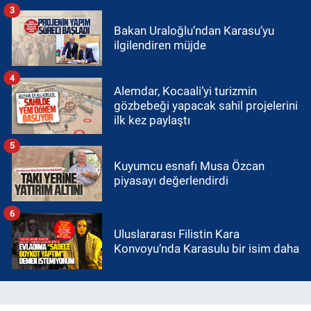
3
Bakan Uraloğlu’ndan Karasu’yu
ilgilendiren müjde
4
Alemdar, Kocaali’yi turizmin
gözbebeği yapacak sahil projelerini
ilk kez paylaştı
5
Kuyumcu esnafı Musa Özcan
piyasayı değerlendirdi
6
Uluslararası Filistin Kara
Konvoyu’nda Karasulu bir isim daha