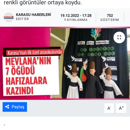
renkli görüntüler ortaya koydu.
KARASU HABERLERI
19.12.2022 - 17:28
752
EDITÖR
YAYINLANMA
GÖSTERIM
Paylaş
-
+
A
A
-