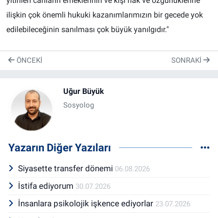
yitirilen canların emeklerinin ve kişi hak ve özgürlüklerine
ilişkin çok önemli hukuki kazanımlarımızın bir gecede yok
edilebileceğinin sanılması çok büyük yanılgıdır."
ÖNCEKI
SONRAKI
Uğur Büyük
Sosyolog
Yazarın Diğer Yazıları
Siyasette transfer dönemi
06.08.2026
İstifa ediyorum
30.07.2026
İnsanlara psikolojik işkence ediyorlar
23.07.2026