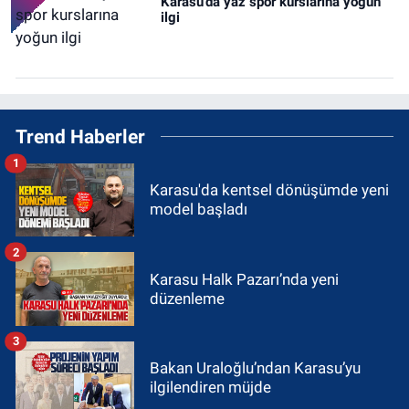
Karasu’da yaz spor kurslarına yoğun
ilgi
Trend Haberler
1
Karasu'da kentsel dönüşümde yeni
model başladı
2
Karasu Halk Pazarı’nda yeni
düzenleme
3
Bakan Uraloğlu’ndan Karasu’yu
ilgilendiren müjde