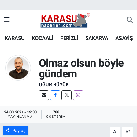
KARASU
KOCAALİ
FERİZLİ
SAKARYA
ASAYİŞ
Olmaz olsun böyle
gündem
UĞUR BÜYÜK
24.03.2021 - 19:33
788
YAYINLANMA
GÖSTERIM
Paylaş
-
+
A
A