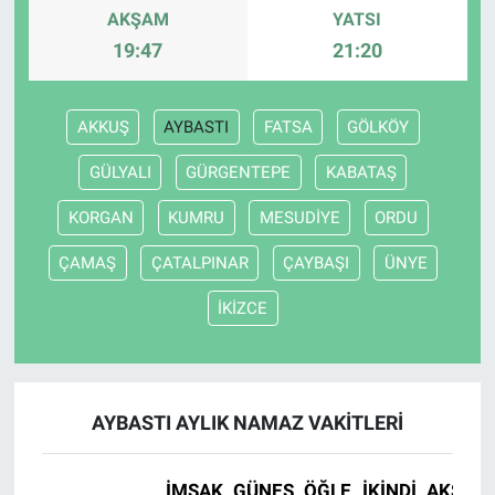
AKŞAM
YATSI
19:47
21:20
AKKUŞ
AYBASTI
FATSA
GÖLKÖY
GÜLYALI
GÜRGENTEPE
KABATAŞ
KORGAN
KUMRU
MESUDİYE
ORDU
ÇAMAŞ
ÇATALPINAR
ÇAYBAŞI
ÜNYE
İKİZCE
AYBASTI AYLIK NAMAZ VAKITLERI
İMSAK
GÜNEŞ
ÖĞLE
İKINDI
AKŞAM