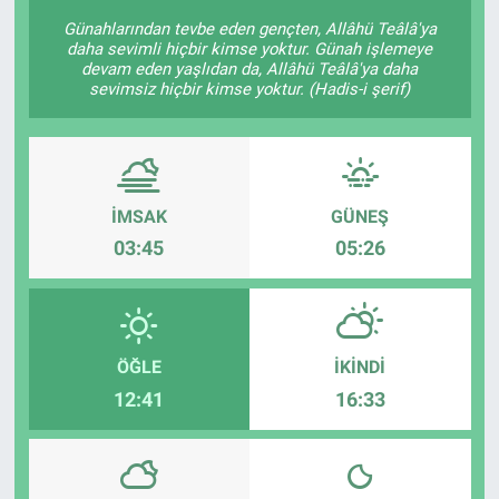
Günahlarından tevbe eden gençten, Allâhü Teâlâ'ya
daha sevimli hiçbir kimse yoktur. Günah işlemeye
devam eden yaşlıdan da, Allâhü Teâlâ'ya daha
sevimsiz hiçbir kimse yoktur. (Hadis-i şerif)
İMSAK
GÜNEŞ
03:45
05:26
ÖĞLE
İKINDI
12:41
16:33