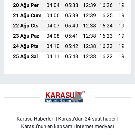
20 Ağu Per
04:04
05:38
12:39
16:26
19:30
21 Ağu Cum
04:06
05:39
12:39
16:25
19:28
22 Ağu Cts
04:07
05:40
12:38
16:24
19:27
23 Ağu Paz
04:08
05:41
12:38
16:23
19:25
24 Ağu Pts
04:10
05:42
12:38
16:23
19:24
25 Ağu Sal
04:11
05:43
12:38
16:22
19:22
Karasu Haberleri | Karasu'dan 24 saat haber |
Karasu'nun en kapsamlı internet medyası